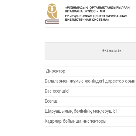
Skip
to
content
Әкімшілік
Директор
Балалармен жұмыс жөніндегі директор орын
Бас есепшісі
Есепші
Шаруашылық бөлімінің меңгерушісі
Кадрлар бойынша инспекторы