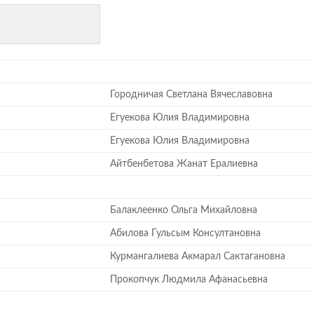
Городничая Светлана Вячеславовна
Егуекова Юлия Владимировна
Егуекова Юлия Владимировна
Айтбенбетова Жанат Ералиевна
Балаклеенко Ольга Михайловна
Абилова Гульсым Консултановна
Курмангалиева Акмарал Сактагановна
Прокопчук Людмила Афанасьевна