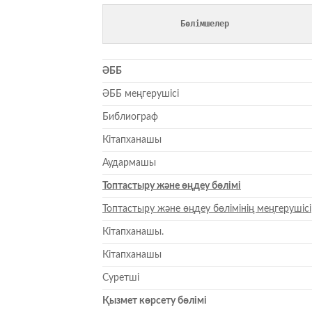
             Бөлімшелер
ӘББ
ӘББ меңгерушісі
Библиограф
Кітапханашы
Аудармашы
Топтастыру және өңдеу бөлімі
Топтастыру және өңдеу бөлімінің меңгерушісі
Кітапханашы.
Кітапханашы
Суретші
Қызмет көрсету бөлімі