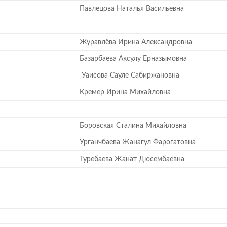
Павлецова Наталья Васильевна
Журавлёва Ирина Александровна
Базарбаева Аксулу Ерназымовна
Уаисова Сауле Сабиржановна
Кремер Ирина Михайловна
Боровская Сталина Михайловна
Урганчбаева Жанагул Фарогатовна
Туребаева Жанат Дюсембаевна