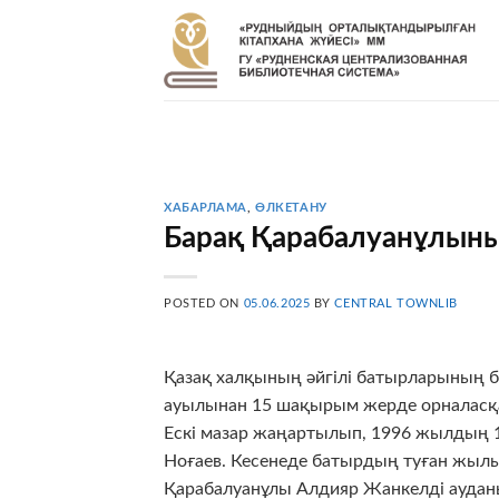
Skip
to
content
ХАБАРЛАМА
,
ӨЛКЕТАНУ
Барақ Қарабалуанұлыны
POSTED ON
05.06.2025
BY
CENTRAL TOWNLIB
Қазақ халқының әйгілі батырларының б
ауылынан 15 шақырым жерде орналасқан
Ескі мазар жаңартылып, 1996 жылдың 
Ноғаев. Кесенеде батырдың туған жылы 
Қарабалуанұлы Алдияр Жанкелді ауда