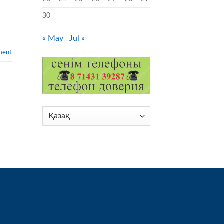
30
« May
Jul »
ment
Choose
a
language