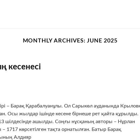
MONTHLY ARCHIVES:
JUNE 2025
ң кесенесі
ірі – Барақ Қарабалуанұлы. Ол Сарыкөл ауданында Крылов
. Осы жылдар ішінде кесене бірнеше рет қайта құрылды.
13 шілдесінде ашылды. Соңғы нұсқаның авторы – Нұрлан
– 1717 көрсетілген тақта орнатылған. Батыр Барақ
нының Алдияр