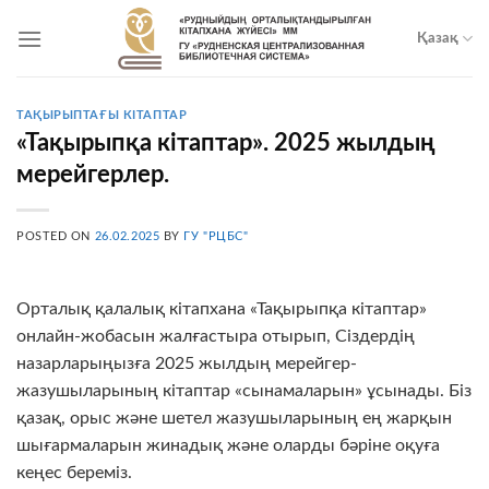
Skip
to
Қазақ
content
ТАҚЫРЫПТАҒЫ КІТАПТАР
«Тақырыпқа кітаптар». 2025 жылдың
мерейгерлер.
POSTED ON
26.02.2025
BY
ГУ "РЦБС"
Орталық қалалық кітапхана «Тақырыпқа кітаптар»
онлайн-жобасын жалғастыра отырып, Сіздердің
назарларыңызға 2025 жылдың мерейгер-
жазушыларының кітаптар «сынамаларын» ұсынады. Біз
қазақ, орыс және шетел жазушыларының ең жарқын
шығармаларын жинадық және оларды бәріне оқуға
кеңес береміз.