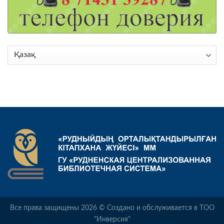
Choose
a
language
Все права защищены 2026 © Создано и обслуживается в ТОО
"Инверсия"