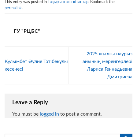
This entry was posted in
Тақырыптағы кітаптар
. Bookmark the
permalink
.
ГУ "РЦБС"
2025 жылғы наурыз
Құлымбет Әулие Тәтібекұлы
айының мерейгерлері
кесенесі
Лариса Геннадьевна
Дмитриева
Leave a Reply
You must be
logged in
to post a comment.