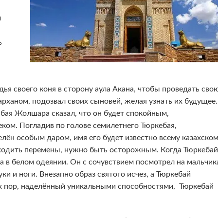
л
ь
я своего коня в сторону аула Акана, чтобы проведать сво
тарханом, подозвал своих сыновей, желая узнать их будущее.
бая Жолшара сказал, что он будет спокойным,
ом. Погладив по голове семилетнего Тюркебая,
елён особым даром, имя его будет известно всему казахско
сходить перемены, нужно быть осторожным. Когда Тюркебай
а в белом одеянии. Он с сочувствием посмотрел на мальчик
уки и ноги. Внезапно образ святого исчез, а Тюркебай
х пор, наделённый уникальными способностями, Тюркебай