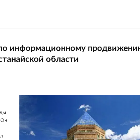
 по информационному продвижени
станайской области
нды
.Он
ыл