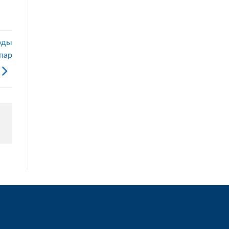
рды
пар