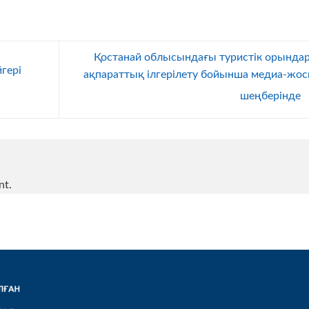
Қостанай облысындағы туристік орында
гері
ақпараттық ілгерілету бойынша медиа-жос
шеңберінде
nt.