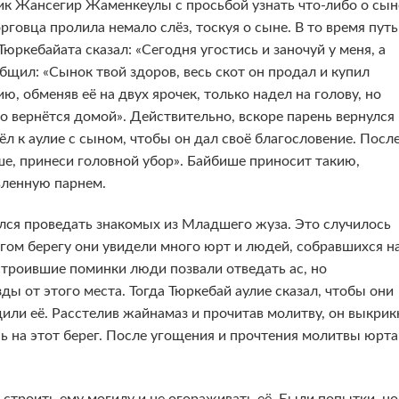
ик Жансегир Жаменкеулы с просьбой узнать что-либо о сын
рговца пролила немало слёз, тоскуя о сыне. В то время путь
Тюркебайата сказал: «Сегодня угостись и заночуй у меня, а
общил: «Сынок твой здоров, весь скот он продал и купил
, обменяв её на двух ярочек, только надел на голову, но
оро вернётся домой». Действительно, вскоре парень вернулся 
 к аулие с сыном, чтобы он дал своё благословение. Посл
е, принеси головной убор». Байбише приносит такию,
вленную парнем.
ся проведать знакомых из Младшего жуза. Это случилось
угом берегу они увидели много юрт и людей, собравшихся н
строившие поминки люди позвали отведать ас, но
зды от этого места. Тогда Тюркебай аулие сказал, чтобы они
или её. Расстелив жайнамаз и прочитав молитву, он выкрик
ь на этот берег. После угощения и прочтения молитвы юрта
 строить ему могилу и не огораживать её. Были попытки, но