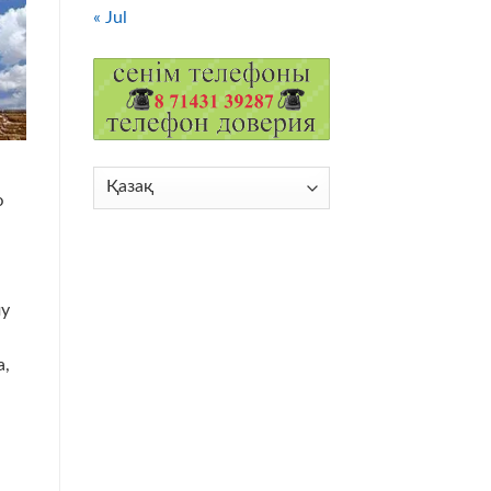
« Jul
Choose
ю
a
language
му
а,