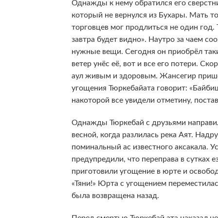
Однажды к нему обратился его сверстн
который не вернулся из Бухары. Мать то
торговцев мог продлиться не один год. 
завтра будет видно». Наутро за чаем со
нужные вещи. Сегодня он приобрёл такию
ветер унёс её, вот и все его потери. Ск
аул живым и здоровым. Жансегир пришёл
угощения Тюркебайата говорит: «Байбиш
накоторой все увидели отметину, поста
Однажды Тюркебай с друзьями направил
весной, когда разлилась река Аят. Надр
поминальный ас известного аксакала. У
предупредили, что переправа в сутках е
приготовили угощение в юрте и освобод
«Тяни!» Юрта с угощением переместилас
была возвращена назад.
Перед смертью Тюркебай ата наказал не