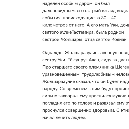
наделён особым даром, он был
дальновидным, его острый взгляд виде
события, происходящие за 30 – 40
километров от него. А его мать Уки, доч
святого аулиеТастемира, была родной
сестрой Жолшары, отца святой Коянак.
Однажды Жолшарааулие завернул поводь
сестру Уки. Её супруг Акан, сидя за дас
Про старшего своего племянника Шеген
уравновешенным, трудолюбивым человек
Жолшарааулие сказал, что он будет над
народу. Со временем с ним будут прои
сильно захворал, ему приснился мужчин
погладил его по голове и развязал ему р
проснулся совершенно здоровым. С эти
начал лечить людей.