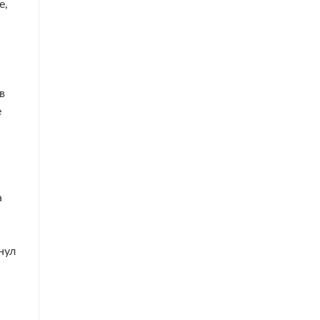
е,
в
е
а
нул