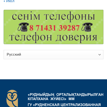
« Июл
Выбрать
язык