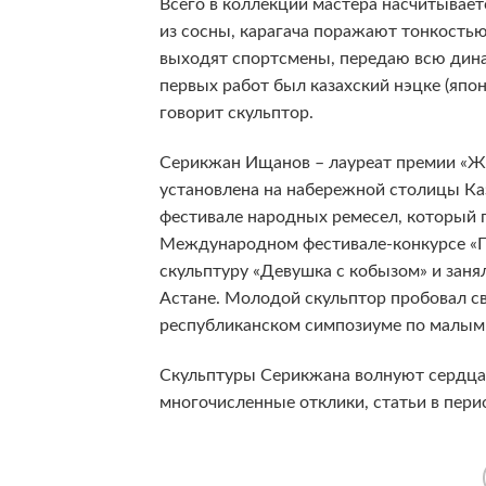
Всего в коллекции мастера насчитывает
из сосны, карагача поражают тонкостью
выходят спортсмены, передаю всю дина
первых работ был казахский нэцке (японс
говорит скульптор.
Серикжан Ищанов – лауреат премии «Жан
установлена на набережной столицы Ка
фестивале народных ремесел, который 
Международном фестивале-конкурсе «Пр
скульптуру «Девушка с кобызом» и заня
Астане. Молодой скульптор пробовал св
республиканском симпозиуме по малым
Скульптуры Серикжана волнуют сердца 
многочисленные отклики, статьи в пери