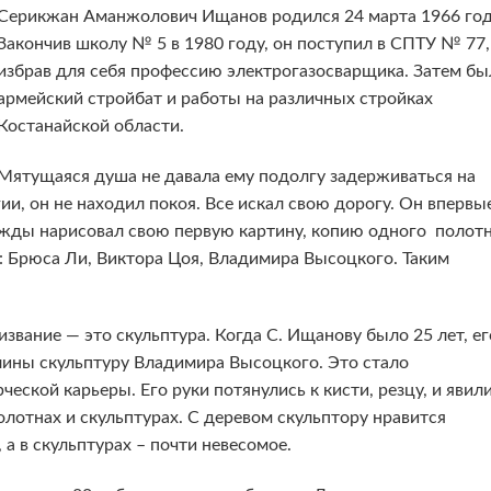
Серикжан Аманжолович Ищанов родился 24 марта 1966 год
Закончив школу № 5 в 1980 году, он поступил в СПТУ № 77,
избрав для себя профессию электрогазосварщика. Затем бы
армейский стройбат и работы на различных стройках
Костанайской области.
Мятущаяся душа не давала ему подолгу задерживаться на
ии, он не находил покоя. Все искал свою дорогу. Он впервы
нажды нарисовал свою первую картину, копию одного полот
: Брюса Ли, Виктора Цоя, Владимира Высоцкого. Таким
звание — это скульптура. Когда С. Ищанову было 25 лет, ег
глины скульптуру Владимира Высоцкого. Это стало
ческой карьеры. Его руки потянулись к кисти, резцу, и явил
олотнах и скульптурах. С деревом скульптору нравится
 а в скульптурах – почти невесомое.