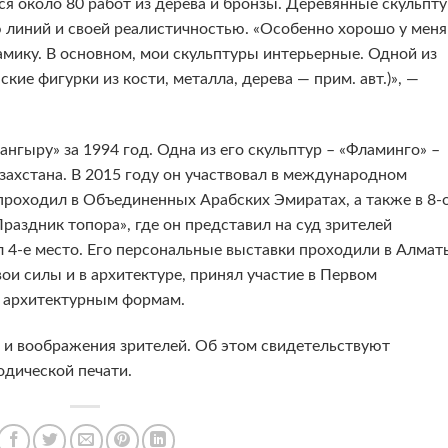
ся около 80 работ из дерева и бронзы. Деревянные скульпт
 линий и своей реалистичностью. «Особенно хорошо у меня
мику. В основном, мои скульптуры интерьерные. Одной из
кие фигурки из кости, металла, дерева — прим. авт.)», —
гыру» за 1994 год. Одна из его скульптур – «Фламинго» –
захстана. В 2015 году он участвовал в международном
проходил в Объединенных Арабских Эмиратах, а также в 8-
аздник топора», где он представил на суд зрителей
л 4-е место. Его персональные выставки проходили в Алмат
ои силы и в архитектуре, принял участие в Первом
 архитектурным формам.
и воображения зрителей. Об этом свидетельствуют
одической печати.