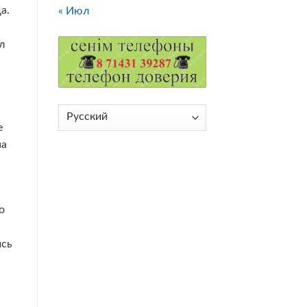
а.
« Июл
л
Выбрать
е
язык
на
о
ись