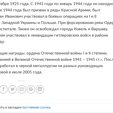
ября 1925 года. С 1941 года по январь 1944 года он находи
е 1944 года был призван в ряды Красной Армии, был
н Иванович участвовал в боевых операциях на I и II
 Западной Украины и Польши. При форсировании реки Оде
госпитале. Также он освобождал города Ковель и Варшаву,
тем участвовал в ликвидации гитлеровских войск в районе
ду.
ие награды: ордена Отечественной войны I и II степени,
манией в Великой Отечественной войне 1941 – 1945 гг.». Пос
 работал в черной металлургии на разных руководящих
вой в июле 2005 года.
ить в закладки
постоянная ссылка
.