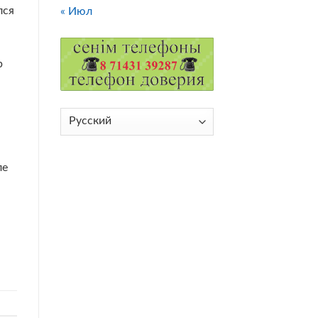
лся
« Июл
р
Выбрать
язык
ле