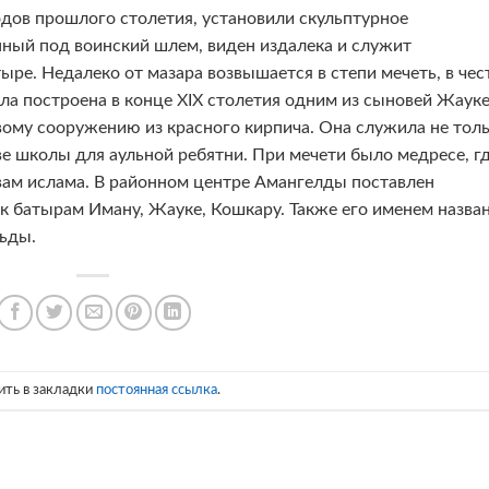
годов прошлого столетия, установили скульптурное
нный под воинский шлем, виден издалека и служит
ре. Недалеко от мазара возвышается в степи мечеть, в чес
ла построена в конце XIX столетия одним из сыновей Жаук
овому сооружению из красного кирпича. Она служила не тол
ве школы для аульной ребятни. При мечети было медресе, г
вам ислама. В районном центре Амангелды поставлен
батырам Иману, Жауке, Кошкару. Также его именем назва
льды.
ить в закладки
постоянная ссылка
.