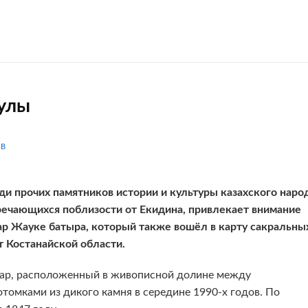
улы
IB
ди прочих памятников истории и культуры казахского народ
речающихся поблизости от Екидина, привлекает внимание
ар Жауке батыра, который также вошёл в карту сакральны
т Костанайской области.
ар, расположенный в живописной долине между
томками из дикого камня в середине 1990-х годов. По