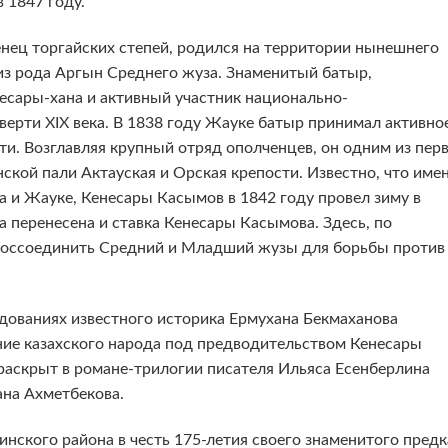
 1847 году.
нец торгайских степей, родился на территории нынешнего
из рода Аргын Среднего жуза. Знаменитый батыр,
есары-хана и активный участник национально-
ерти XІX века. В 1838 году Жауке батыр принимал активно
ти. Возглавляя крупный отряд ополченцев, он одним из пер
нской пали Актауская и Орская крепости. Известно, что име
 и Жауке, Кенесары Касымов в 1842 году провел зиму в
а перенесена и ставка Кенесары Касымова. Здесь, по
воссоединить Средний и Младший жузы для борьбы против
дованиях известного историка Ермухана Бекмаханова
ие казахского народа под предводительством Кенесары
раскрыт в романе-трилогии писателя Ильяса Есенберлина
ана Ахметбекова.
нского района в честь 175-летия своего знаменитого предк