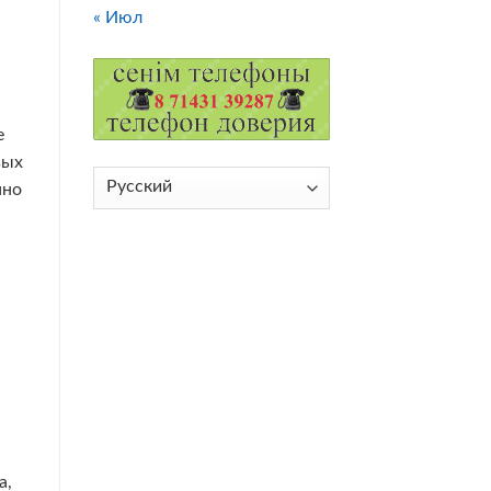
« Июл
е
вых
Выбрать
нно
язык
а,