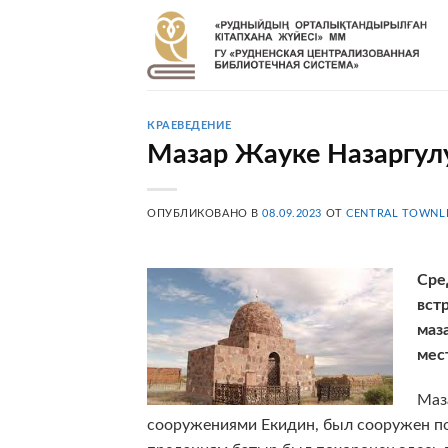
Skip
to
content
КРАЕВЕДЕНИЕ
Мазар Жауке Назаргул
ОПУБЛИКОВАНО В
08.09.2023
ОТ
CENTRAL TOWNL
Сре
вст
маз
мес
Маз
сооружениями Екидин, был сооружен по