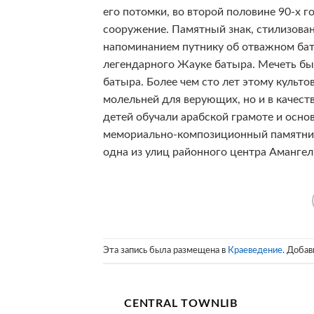
его потомки, во второй половине 90-х 
сооружение. Памятный знак, стилизова
напоминанием путнику об отважном баты
легендарного Жауке батыра. Мечеть бы
батыра. Более чем сто лет этому культ
молельней для верующих, но и в качест
детей обучали арабской грамоте и осно
мемориально-композиционный памятник 
одна из улиц районного центра Аманге
Эта запись была размещена в
Краеведение
. Добав
CENTRAL TOWNLIB