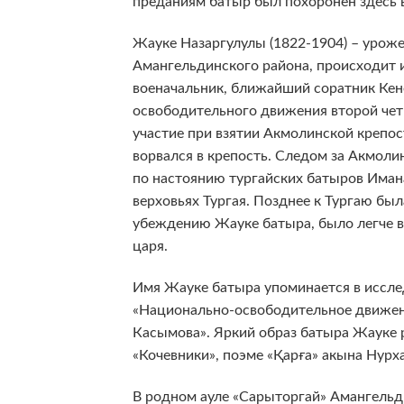
преданиям батыр был похоронен здесь в
Жауке Назаргулулы (1822-1904) – уроже
Амангельдинского района, происходит 
военачальник, ближайший соратник Кен
освободительного движения второй четв
участие при взятии Акмолинской крепос
ворвался в крепость. Следом за Акмоли
по настоянию тургайских батыров Имана
верховьях Тургая. Позднее к Тургаю был
убеждению Жауке батыра, было легче 
царя.
Имя Жауке батыра упоминается в иссле
«Национально-освободительное движен
Касымова». Яркий образ батыра Жауке 
«Кочевники», поэме «Қарға» акына Нурх
В родном ауле «Сарыторгай» Амангельди