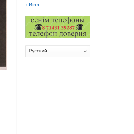
« Июл
Выбрать
язык