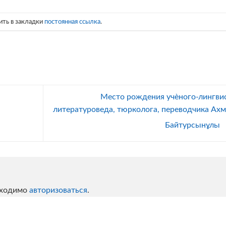
ить в закладки
постоянная ссылка
.
Место рождения учѐного-лингвис
литературоведа, тюрколога, переводчика Ахм
Байтурсынұлы
бходимо
авторизоваться
.