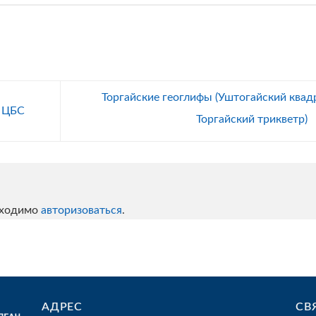
Торгайские геоглифы (Уштогайский квадр
й ЦБС
Торгайский трикветр)
бходимо
авторизоваться
.
АДРЕС
СВ