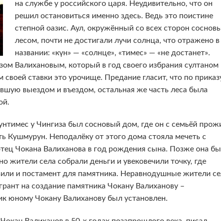
на службе у российского царя. Неудивительно, что он
решил остановиться именно здесь. Ведь это поистине
степной оазис. Аул, окружённый со всех сторон соснов
лесом, почти не достигали лучи солнца, что отражено в
названии: «күн» — «солнце», «тимес» — «не достанет».
зом Валихановым, который в год своего избрания султаном
 своей ставки это урочище. Предание гласит, что по приказ
вшую выездом и въездом, остальная же часть леса была
ой.
унтимес у Чингиза был сосновый дом, где он с семьёй прож
сть Кушмурун. Неподалёку от этого дома стояла мечеть с
отец Чокана Валиханова в год рождения сына. Позже она б
 жители села собрали деньги и увековечили точку, где
овили и постамент для памятника. Неравнодушные жители се
 грант на создание памятника Чокану Валиханову –
ик юному Чокану Валиханову был установлен.