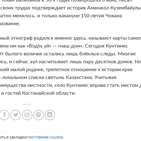
 Чокан Валиханов в 50-х годах позапрошлого века, писал
в своих трудах подтверждает историк Аманжол Кузембайулы
атно менялось, и только накануне 150-летия Чокана
название.
тный этнограф родился именно здесь, называют карты само
ена им как «біздің үй» — «наш дом». Сегодня Кунтимес
От былого величия остались лишь блёклые следы. Многие
сь, и сейчас аул насчитывает лишь пару десятков домов. Н
оей малой родине, трепетное отношение к истории края
в локальном списке святынь Казахстана. Учитывая
имущества местности, село Кунтимес вправе стать местом 
 и гостей Костанайской области.
ить в закладки
постоянная ссылка
.