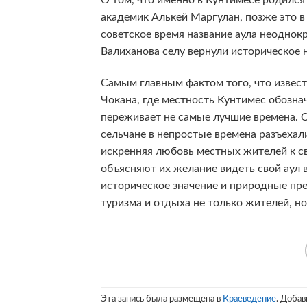
О том, что именно в Кунтимесе родился
академик Алькей Маргулан, позже это 
советское время название аула неоднокр
Валиханова селу вернули историческое 
Самым главным фактом того, что извес
Чокана, где местность Кунтимес обознач
переживает не самые лучшие времена. 
сельчане в непростые времена разъехали
искренняя любовь местных жителей к св
объясняют их желание видеть свой аул 
историческое значение и природные пре
туризма и отдыха не только жителей, но
Эта запись была размещена в
Краеведение
. Добав