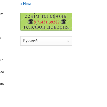
« Июл
ым
у
Выбрать
язык
ил
ыла
ла