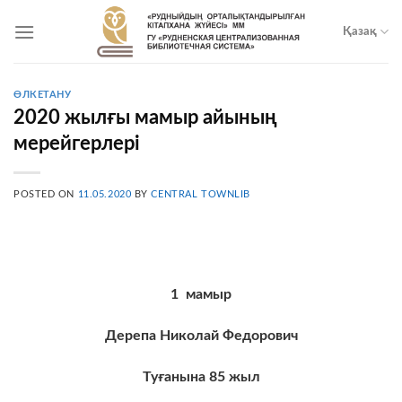
Skip
to
Қазақ
content
ӨЛКЕТАНУ
2020 жылғы мамыр айының
мерейгерлері
POSTED ON
11.05.2020
BY
CENTRAL TOWNLIB
1 ма
мыр
Дерепа Николай Федорович
Туғанына
85
жыл