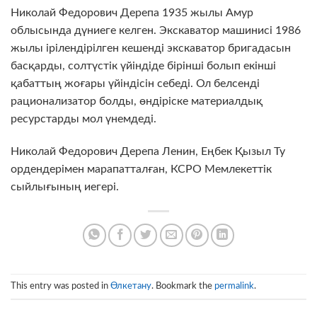
Николай Федорович Дерепа 1935 жылы Амур
облысында дүниеге келген. Экскаватор машинисі 1986
жылы ірілендірілген кешенді экскаватор бригадасын
басқарды, солтүстік үйіндіде бірінші болып екінші
қабаттың жоғары үйіндісін себеді. Ол белсенді
рационализатор болды, өндіріске материалдық
ресурстарды мол үнемдеді.
Николай Федорович Дерепа Ленин, Еңбек Қызыл Ту
ордендерімен марапатталған, КСРО Мемлекеттік
сыйлығының иегері.
This entry was posted in
Өлкетану
. Bookmark the
permalink
.