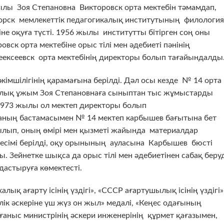
ы Зоя Степановна Викторовск орта мектебін тәмамдап,
орск мемлекеттік педагогикалық институтының филология
іне оқуға түсті. 1956 жылы институтты бітірген соң оны
овск орта мектебіне орыс тілі мен әдебиеті пәнінің
леексеевск орта мектебінің директоры болып тағайындалды
імшілігінің қарамағына берілді. Дәл осы кезде № 14 орта
калық ұжым Зоя Степановнаға сыныптан тыс жұмыстарды
1973 жылы ол мектеп директоры болып
аның бастамасымен № 14 мектеп карбышев бағытына бет
лып, оның өмірі мен қызметі жайында материалдар
 есімі берілді, оқу орынының ауласына Карбышев бюсті
 Зейнетке шықса да орыс тілі мен әдебиетінен сабақ беруд
астыруға көмектесті.
ық ағарту ісінің үздігі», «СССР ағартушылық ісінің үздігі»
лік әскеріне үш жүз он жыл» медалі, «Кеңес одағының
рғаныс министрінің әскери инженерінің құрмет қағазымен,