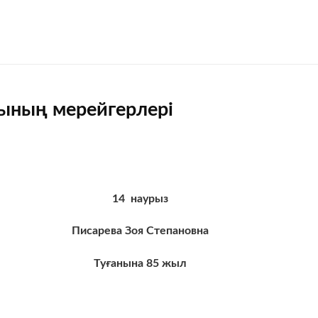
ының мерейгерлері
14
наурыз
Писарева Зоя Степановна
Туғанына
85
жыл