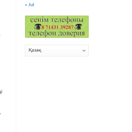
« Jul
.
Choose
a
language
і
,