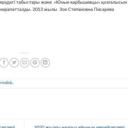
берудегі табыстары және «Юные карбышевцы» қозғалысын
марапатталды. 2013 жылы Зоя Степановна Писарева
rmalink
.
ерлері
2020 жылғы наурыз айының мерейгерлері