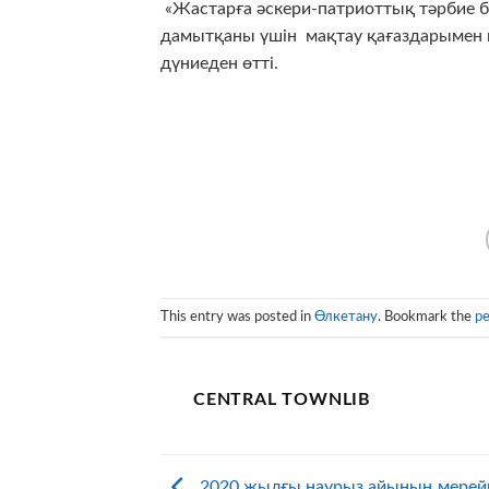
«Жастарға әскери-патриоттық тәрбие 
дамытқаны үшін мақтау қағаздарымен 
дүниеден өтті.
This entry was posted in
Өлкетану
. Bookmark the
pe
CENTRAL TOWNLIB
2020 жылғы наурыз айының мерейг