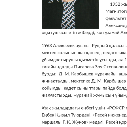
1952 жыл
Магнитог
факультет
Александр
оқытушысы етіп жіберді, көп ұзамай А
1963 Алексеевк ауылы Рудный қаласы әк
мектеп салынып жатқан еді, педагоги
ұйымдастырушы қызметін ұсынды, ал 
тағайындалды.Писарева Зоя Степановн
бұрды: Д. М. Карбышев мұражайы ашы
жинақталды, мектепке Д. М. Карбышев
қойылды, кадет сыныптары пайда болды.
жалғастырды, мұражай жұмысын ұйымд
Ұзақ жылдардағы еңбегі үшін «РСФСР хал
Еңбек Қызыл Ту ордені, «Ресей инженер
маршалы Г. К. Жуков» медалі, Ресей қо