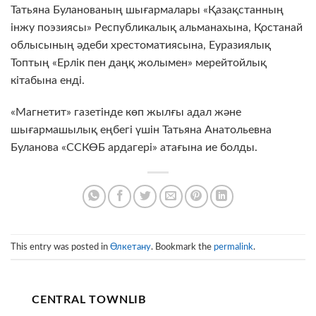
Татьяна Буланованың шығармалары «Қазақстанның
інжу поэзиясы» Республикалық альманахына, Қостанай
облысының әдеби хрестоматиясына, Еуразиялық
Топтың «Ерлік пен даңқ жолымен» мерейтойлық
кітабына енді.
«Магнетит» газетінде көп жылғы адал және
шығармашылық еңбегі үшін Татьяна Анатольевна
Буланова «ССКӨБ ардагері» атағына ие болды.
This entry was posted in
Өлкетану
. Bookmark the
permalink
.
CENTRAL TOWNLIB