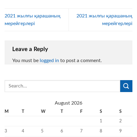
2021 жылғы қарашаның
2021 жылғы қарашаның
мерейгерлері
мерейгерлері
Leave a Reply
You must be
logged in
to post a comment.
August 2026
M
T
W
T
F
S
S
1
2
3
4
5
6
7
8
9