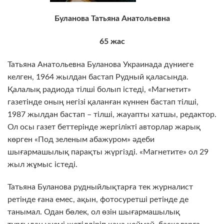
Буланова Татьяна Анатольевна
65 жас
Татьяна Анатольевна Буланова Украинада дүниеге
келген, 1964 жылдан бастап Рудный қаласында.
Қалалық радиода тілші болып істеді, «Магнетит»
газетінде оның негізі қаланған күннен бастап тілші,
1987 жылдан бастап – тілші, жауапты хатшы, редактор.
Ол осы газет беттерінде жергілікті авторлар жарық
көрген «Под зеленым абажуром» әдеби
шығармашылық парақты жүргізді. «Магнетите» ол 29
жыл жұмыс істеді.
Татьяна Буланова рудныйлықтарға тек журналист
ретінде ғана емес, ақын, фотосуретші ретінде де
танымал. Одан бөлек, ол өзін шығармашылық