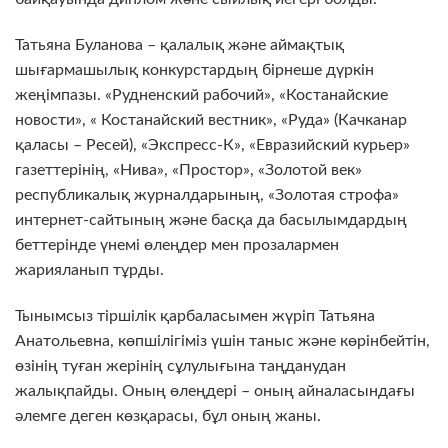
Татьяна Буланова – қалалық және аймақтық
шығармашылық конкурстардың бірнеше дүркін
жеңімпазы. «Рудненский рабочий», «Костанайские
новости», « Костанайский вестник», «Руда» (Качканар
қаласы – Ресей), «Экспресс-К», «Евразийский курьер»
газеттерінің, «Нива», «Простор», «Золотой век»
республикалық журналдарының, «Золотая строфа»
интернет-сайтының және басқа да басылымдардың
беттерінде үнемі өлеңдер мен прозалармен
жарияланып тұрды.
Тынымсыз тіршілік қарбаласымен жүріп Татьяна
Анатольевна, көпшілігіміз үшін таныс және көрінбейтін,
өзінің туған жерінің сұлулығына таңданудан
жалықпайды. Оның өлеңдері – оның айналасындағы
әлемге деген көзқарасы, бұл оның жаны.