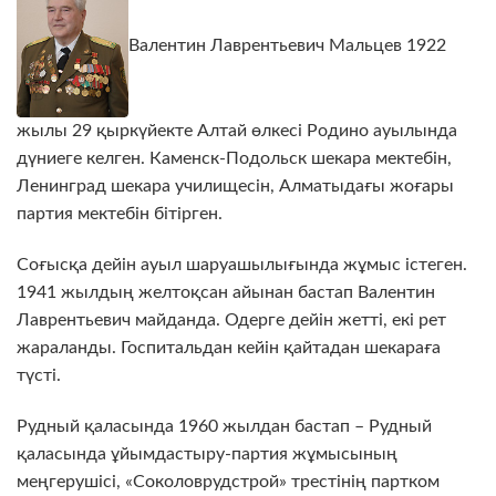
Валентин Лаврентьевич Мальцев 1922
жылы 29 қыркүйекте Алтай өлкесі Родино ауылында
дүниеге келген. Каменск-Подольск шекара мектебін,
Ленинград шекара училищесін, Алматыдағы жоғары
партия мектебін бітірген.
Соғысқа дейін ауыл шаруашылығында жұмыс істеген.
1941 жылдың желтоқсан айынан бастап Валентин
Лаврентьевич майданда. Одерге дейін жетті, екі рет
жараланды. Госпитальдан кейін қайтадан шекараға
түсті.
Рудный қаласында 1960 жылдан бастап – Рудный
қаласында ұйымдастыру-партия жұмысының
меңгерушісі, «Соколоврудстрой» трестінің партком