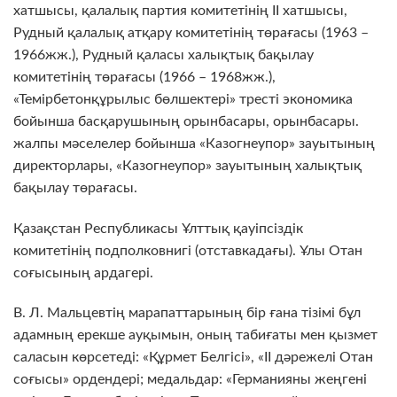
хатшысы, қалалық партия комитетінің II хатшысы,
Рудный қалалық атқару комитетінің төрағасы (1963 –
1966жж.), Рудный қаласы халықтық бақылау
комитетінің төрағасы (1966 – 1968жж.),
«Темірбетонқұрылыс бөлшектері» тресті экономика
бойынша басқарушының орынбасары, орынбасары.
жалпы мәселелер бойынша «Казогнеупор» зауытының
директорлары, «Казогнеупор» зауытының халықтық
бақылау төрағасы.
Қазақстан Республикасы Ұлттық қауіпсіздік
комитетінің подполковнигі (отставкадағы). Ұлы Отан
соғысының ардагері.
В. Л. Мальцевтің марапаттарының бір ғана тізімі бұл
адамның ерекше ауқымын, оның табиғаты мен қызмет
саласын көрсетеді: «Құрмет Белгісі», «II дәрежелі Отан
соғысы» ордендері; медальдар: «Германияны жеңгені