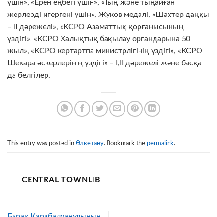
үшін», «Ерен еңбегі үшін», «Тың және тыңайған
жерлерді игергені үшін», Жуков медалі, «Шахтер даңқы
– II дәрежелі», «КСРО Азаматтық қорғанысының
үздігі», «КСРО Халықтық бақылау органдарына 50
жыл», «КСРО кертартпа министрлігінің үздігі», «КСРО
Шекара әскерлерінің үздігі» – I,II дәрежелі және басқа
да белгілер.
This entry was posted in
Өлкетану
. Bookmark the
permalink
.
CENTRAL TOWNLIB
Барақ Қарабалуанұлының