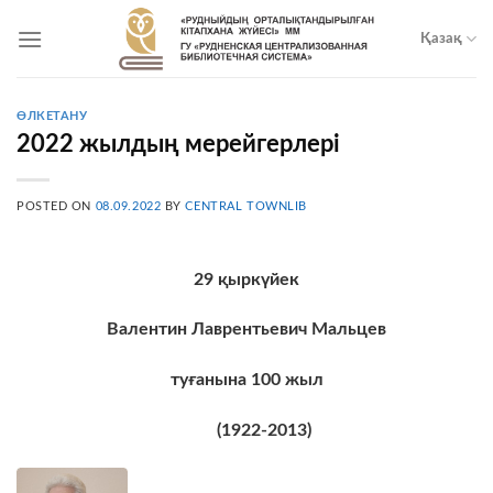
Skip
to
Қазақ
content
ӨЛКЕТАНУ
2022 жылдың мерейгерлері
POSTED ON
08.09.2022
BY
CENTRAL TOWNLIB
29
қыркүйек
Валентин Лаврентьевич Мальцев
т
уғанына
100
жыл
(1922-2013)