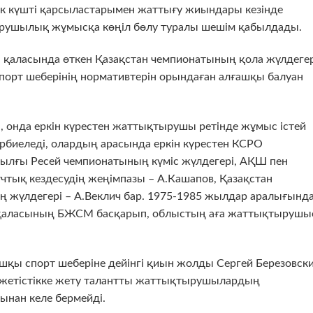
тек күшті қарсыластарымен жаттығу жиындары кезінде
ырушылық жұмысқа көңіл бөлу туралы шешім қабылдады.
 қаласында өткен Қазақстан чемпионатының қола жүлдегер
орт шеберінің нормативтерін орындаған алғашқы балуан
, онда еркін күрестен жаттықтырушы ретінде жұмыс істей
әрбиеледі, олардың арасында еркін күрестен КСРО
жылғы Ресей чемпионатының күміс жүлдегері, АҚШ пен
тық кездесудің жеңімпазы – А.Кашапов, Қазақстан
ің жүлдегері – А.Веклич бар. 1975-1985 жылдар аралығынд
й қаласының БЖСМ басқарып, облыстың аға жаттықтыруш
қы спорт шеберіне дейінгі қиын жолды Сергей Березовск
ұл жетістікке жету талантты жаттықтырушылардың
нан келе бермейді.