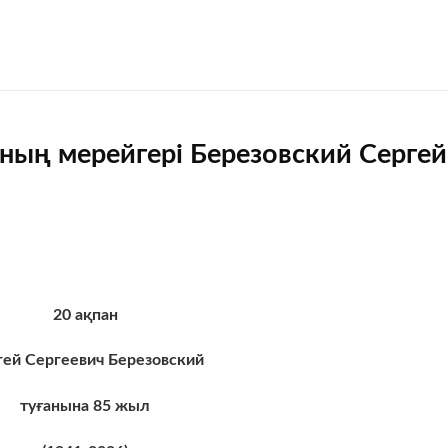
ның мерейгері Березовский Сергей
20
ақпан
гей Сергеевич Березовский
т
уғанына
85
жыл