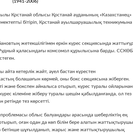
(1941-2006)
ылы Қостанай облысы Қостанай ауданының «Казахстанец»
 мектептьі бітіріп, Қостанай ауылшаруашылық техникумына
ановтың жетекшілігімен еркін күрес секциясында жаттығу
ін Рудный қаласындағы комсомол құрылысына барды. ССКӨБ
стеген.
 айта кетерлік жайт, әуел бастан күрестен
стың болашағын көрмей, оны бокс секциясына жіберген.
етті және бокспен айналыса отырып, күрес туралы ойларынан
үрес кілеміне жіберу туралы шешім қабылданғанда, ол тез
н ретінде тез көрсетті.
 проблемасы облыс балуандары арасында шеберліктің ең
отырып, оған одан да көп білім бере алатын жаттықтыруш
өз бетінше шұғылданып, жарыс және жаттықтырушылық