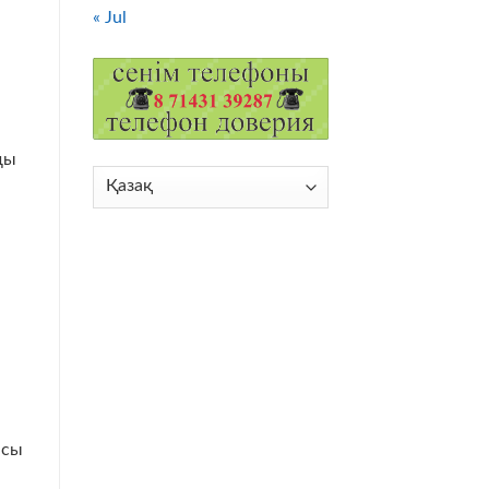
« Jul
ды
Choose
a
language
ысы