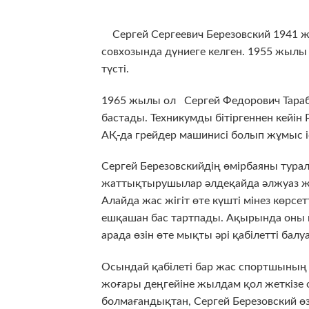
Сергей Сергеевич Березовский 1941 ж
совхозында дүниеге келген. 1955 жылы
түсті.
1965 жылы ол Сергей Федорович Тараб
бастады. Техникумды бітіргеннен кей
АҚ-да грейдер машинисі болып жұмыс і
Сергей Березовскийдің өмірбаяны туралы
жаттықтырушылар әлдеқайда әлжуаз жа
Алайда жас жігіт өте күшті мінез көрс
ешқашан бас тартпады. Ақырында оны к
арада өзін өте мықты әрі қабілетті балуа
Осындай қабілеті бар жас спортшының
жоғары деңгейіне жылдам қол жеткізе 
болмағандықтан, Сергей Березовский 