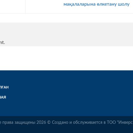
мақалаларына өлкетану шолу
nt.
е права защищены 2026 © Создано и обслуживается в ТОО "Инверс