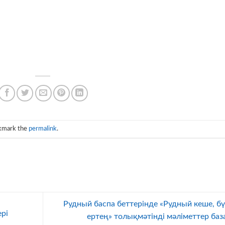
kmark the
permalink
.
Рудный баспа беттерінде «Рудный кеше, бүг
рі
ертең» толықмәтінді мәліметтер баз