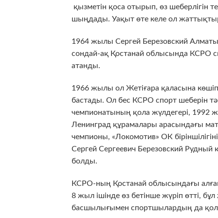
қызметін қоса отырып, өз шеберлігін 
шыңдады. Уақыт өте келе ол жаттықт
1964 жылы Сергей Березовский Алматы
сондай-ақ Қостанай облысында КСРО сп
атанды.
1966 жылы ол Жетіғара қаласына көшіп
бастады. Ол бес КСРО спорт шеберін т
чемпионатының қола жүлдегері, 1992 
Ленинград құрамалары арасындағы матч
чемпионы, «Локомотив» ОК біріншілігін
Сергей Сергеевич Березовский Рудны
болды.
КСРО-ның Қостанай облысындағы алғаш
8 жыл ішінде өз бетінше жүріп өтті, б
басшылығымен спортшылардың да қолы