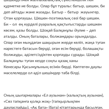
шешендігімен жалпыхалықтық сүйіспеншілік пен
құрметке ие болды. Олар бұл туралы: батыр, шешен, би
деп айтады және жазады. Батыр – батыр жауынгер,
Отан қорғаушы. Шешен-поэтикалық сөзі бар шешен.
Би – ол ең күрделі руаралық қақтығыстарды шешкен
көсем, қазы болды. Шоқай Балқанұлы Әулие – деп
аталды. Оның баталары, болжамдары орындалды.
Олар оған мыңдаған шақырым жерде келіп, жаңа туған
нәрестеге батасын беруді, оған есім беруді, болашақты
болжауды, әділетсіздіктен қорғауды сұрады. Шоқай
Балқанұлы туған кезде соңғы қазақ ханы
Кенесары Қасымұлының есімін берді. Көптеген даулы
мәселелерде ол әділ шешімдер таба білді.
Оның шығармалары «Ел аузынан» (халықтың аузынан),
«Сөз тапқанға қолқа жоқ» (тапқырлықпен
дауласпайды), «Ақ бата» (бата) кітаптарында басылған.