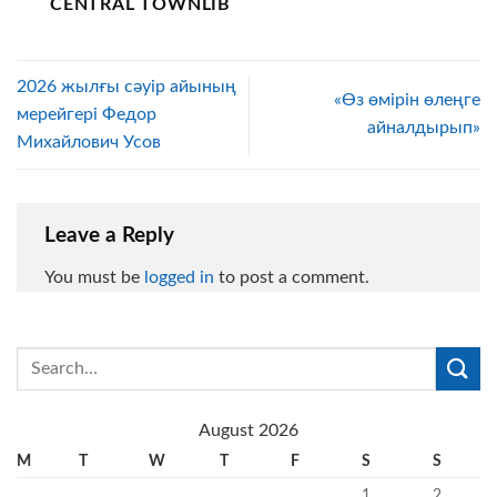
CENTRAL TOWNLIB
2026 жылғы сәуір айының
«Өз өмірін өлеңге
мерейгері Федор
айналдырып»
Михайлович Усов
Leave a Reply
You must be
logged in
to post a comment.
August 2026
M
T
W
T
F
S
S
1
2