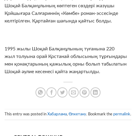
Шоқай Балқанұлының көптеген сөздері жазушы
Қойшығара Салғариннің «Көмбе» роман-эссесінде
келтірілген. Қартайған шағында қайтыс болды.
1995 жылы Шоқай Балқанұлының туғанына 220
жыл толуына орай Қостанай облысының тұрғындары
мен қонақтарының қажылық орны болып табылатын
Шоқай әулие кесенесі қайта жаңартылды.
This entry was posted in
Хабарлама
,
Өлкетану
. Bookmark the
permalink
.