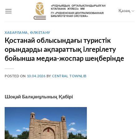
Skip
to
Қазақ
content
ХАБАРЛАМА
,
ӨЛКЕТАНУ
Қостанай облысындағы туристік
орындарды ақпараттық ілгерілету
бойынша медиа-жоспар шеңберінде
POSTED ON
10.04.2026
BY
CENTRAL TOWNLIB
Шоқай Балқанұлының Қабірі