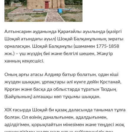
Алтынсарин ауданында Қарағайлы ауылында (қазіргі
Шоқай атындағы ауыл) Шоқай Балқанұлының зираты
орналасқан. Шоқай Балқанұлы (шамамен 1775-1858
жж.) – үш жүздің биі және белгілі шешен, Жәңгір
ханның кеңесшісі.
Оның арғы атасы Алдияр батыр болатын, одан кіші
жүзден шыққан, ұрпақтары әлі күнге дейін Қостанай,
Қорған және басқа да облыстарда тұратын Таздың
(Байұлының) алғашқы көп тұқымы шыққан.
XIX ғасырда Шоқай би қазақ даласында танымал тұлға
болған. Ол өзінің даналығымен, адалдығымен,
әділдігімен, қорықпайтын мінезімен және теңдесі жоқ