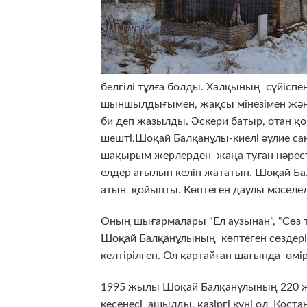
белгілі тұлға болды. Халқының сүйіспе
шыншылдығымен, жақсы мінезімен және
би деп жазылды. Әскери батыр, отан қо
шешті.Шоқай Балқанұлы-киелі әулие са
шақырым жерлерден жаңа туған нәресте
елдер ағылып келіп жататын. Шоқай 
атын қойыпты. Көптеген даулы мәселе
Оның шығармалары “Ел аузынан”, “Сөз 
Шоқай Балқанұлының көптеген сөздері
келтірілген. Ол қартайған шағында өмі
1995 жылы Шоқай Балқанұлының 220 
кесенесі ашылды, қазіргі күні ол Қо