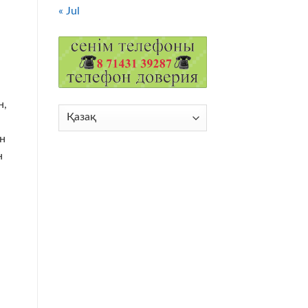
« Jul
н,
Choose
і
a
ан
language
н
е