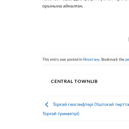
орынына айналған.
This entry was posted in
Өлкетану
. Bookmark the
pe
CENTRAL TOWNLIB
Торғай геоглифтері (Үштоғай төртт
Торғай трикветрі)