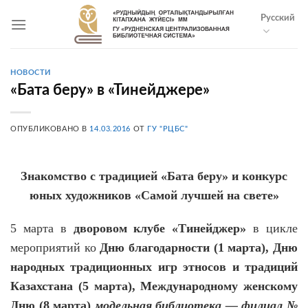
Skip
Русский
to
content
НОВОСТИ
«Бата беру» в «Тинейджере»
ОПУБЛИКОВАНО В
14.03.2016
ОТ
ГУ "РЦБС"
Знакомство с традицией «Бата беру» и конкурс
юных художников «Самой лучшей на свете»
5 марта в
дворовом клубе «Тинейджер»
в цикле
мероприятий ко
Дню благодарности (1 марта), Дню
народных традиционных игр этносов и традиций
Казахстана (5 марта), Международному женскому
Дню (8 марта)
модельная
библиотека — филиал №