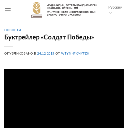
Skip
Русский
to
content
НОВОСТИ
Буктрейлер «Солдат Победы»
ОПУБЛИКОВАНО В
24.12.2015
ОТ
WTYNHFKMYFZH