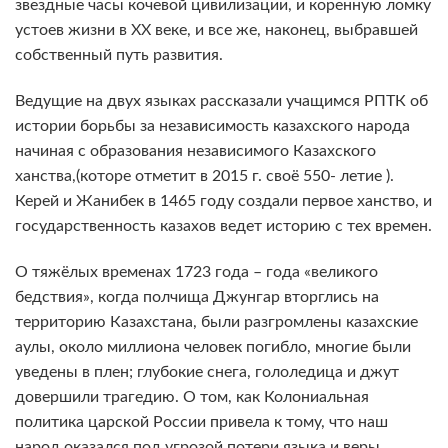
звездные часы кочевой цивилизации, и коренную ломку
устоев жизни в XX веке, и все же, наконец, выбравшей
собственный путь развития.
Ведущие на двух языках рассказали учащимся РПТК об
истории борьбы за независимость казахского народа
начиная с образования независимого Казахского
ханства,(которе отметит в 2015 г. своё 550- летие ).
Керей и Жанибек в 1465 году создали первое ханство, и
государственность казахов ведет историю с тех времен.
О тяжёлых временах 1723 года – года «великого
бедствия», когда полчища Джунгар вторглись на
территорию Казахстана, были разгромлены казахские
аулы, около миллиона человек погибло, многие были
уведены в плен; глубокие снега, гололедица и джут
довершили трагедию. О том, как Колониальная
политика царской России привела к тому, что наш
народ оказался под угрозой потери языка и веры,