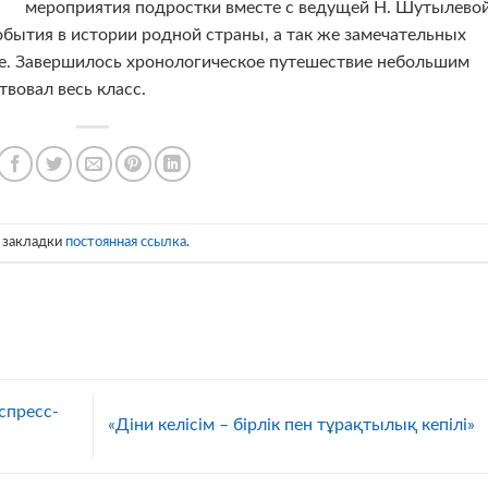
мероприятия подростки вместе с ведущей Н. Шутылево
бытия в истории родной страны, а так же замечательных
ие. Завершилось хронологическое путешествие небольшим
твовал весь класс.
в закладки
постоянная ссылка
.
спресс-
«Діни келісім – бірлік пен тұрақтылық кепілі»