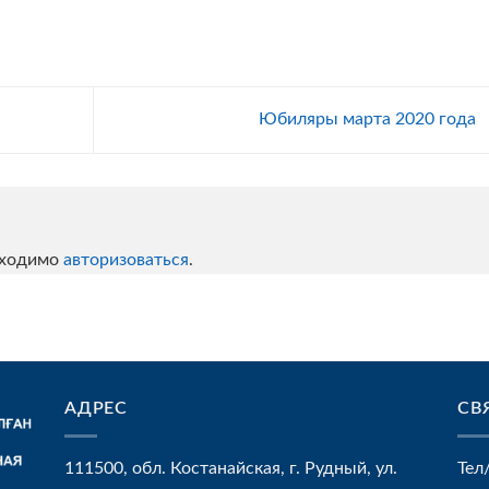
Юбиляры марта 2020 года
бходимо
авторизоваться
.
АДРЕС
СВ
111500, обл. Костанайская, г. Рудный, ул.
Тел