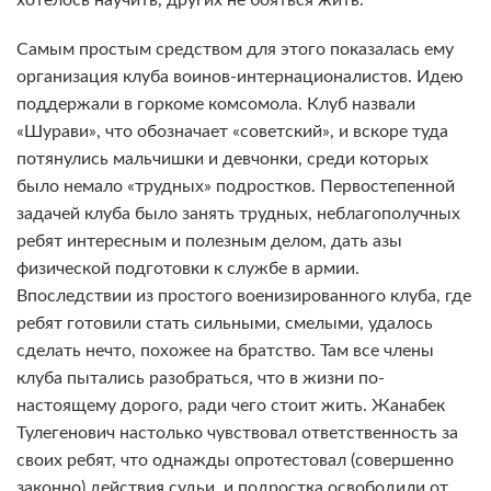
Самым простым средством для этого показалась ему
организация клуба воинов-интернационалистов. Идею
поддержали в горкоме комсомола. Клуб назвали
«Шурави», что обозначает «советский», и вскоре туда
потянулись мальчишки и девчонки, среди которых
было немало «трудных» подростков. Первостепенной
задачей клуба было занять трудных, неблагополучных
ребят интересным и полезным делом, дать азы
физической подготовки к службе в армии.
Впоследствии из простого военизированного клуба, где
ребят готовили стать сильными, смелыми, удалось
сделать нечто, похожее на братство. Там все члены
клуба пытались разобраться, что в жизни по-
настоящему дорого, ради чего стоит жить. Жанабек
Тулегенович настолько чувствовал ответственность за
своих ребят, что однажды опротестовал (совершенно
законно) действия судьи, и подростка освободили от