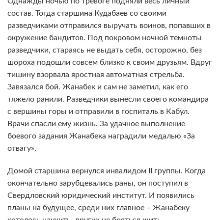
Однажды ночью по тревоге подняли весь личный
состав. Тогда старшина Кудабаев со своими
разведчиками отправился выручать воинов, попавших в
окружение бандитов. Под покровом ночной темноты
разведчики, стараясь не выдать себя, осторожно, без
шороха подошли совсем близко к своим друзьям. Вдруг
тишину взорвала яростная автоматная стрельба.
Завязался бой. Жанабек и сам не заметил, как его
тяжело ранили. Разведчики вынесли своего командира
с вершины горы и отправили в госпиталь в Кабул.
Врачи спасли ему жизнь. За удачное выполнение
боевого задания Жанабека наградили медалью «За
отвагу».
Домой старшина вернулся инвалидом II группы. Когда
окончательно зарубцевались раны, он поступил в
Свердловский юридический институт. И появились
планы на будущее, среди них главное – Жанабеку
хотелось научить, других не бояться жить.