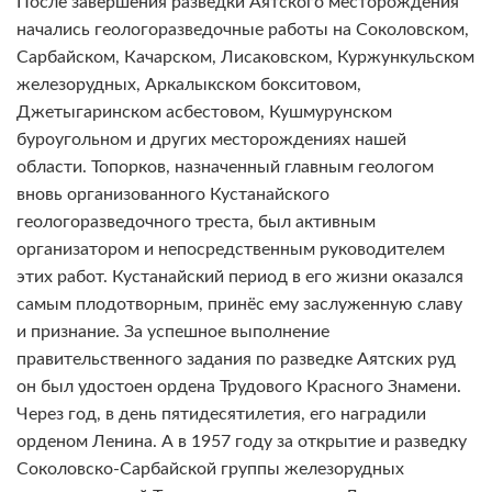
После завершения разведки Аятского месторождения
начались геологоразведочные работы на Соколовском,
Сарбайском, Качарском, Лисаковском, Куржункульском
железорудных, Аркалыкском бокситовом,
Джетыгаринском асбестовом, Кушмурунском
буроугольном и других месторождениях нашей
области. Топорков, назначенный главным геологом
вновь организованного Кустанайского
геологоразведочного треста, был активным
организатором и непосредственным руководителем
этих работ. Кустанайский период в его жизни оказался
самым плодотворным, принёс ему заслуженную славу
и признание. За успешное выполнение
правительственного задания по разведке Аятских руд
он был удостоен ордена Трудового Красного Знамени.
Через год, в день пятидесятилетия, его наградили
орденом Ленина. А в 1957 году за открытие и разведку
Соколовско-Сарбайской группы железорудных