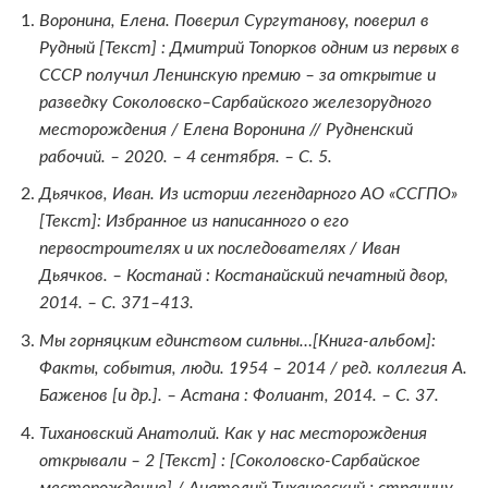
Воронина, Елена. Поверил Сургутанову, поверил в
Рудный [Текст] : Дмитрий Топорков одним из первых в
СССР получил Ленинскую премию – за открытие и
разведку Соколовско–Сарбайского железорудного
месторождения / Елена Воронина // Рудненский
рабочий. – 2020. – 4 сентября. – С. 5.
Дьячков, Иван. Из истории легендарного АО «ССГПО»
[Текст]: Избранное из написанного о его
первостроителях и их последователях / Иван
Дьячков. – Костанай : Костанайский печатный двор,
2014. – С. 371–413.
Мы горняцким единством сильны…[Книга-альбом]:
Факты, события, люди. 1954 – 2014 / ред. коллегия А.
Баженов [и др.]. – Астана : Фолиант, 2014. – С. 37.
Тихановский Анатолий. Как у нас месторождения
открывали – 2 [Текст] : [Соколовско-Сарбайское
месторождение] / Анатолий Тихановский ; страницу