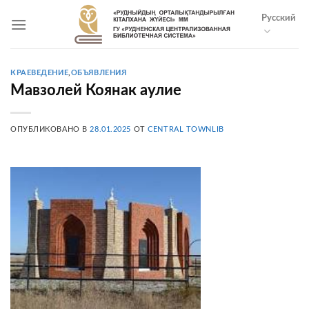
Skip
Русский
to
content
КРАЕВЕДЕНИЕ
,
ОБЪЯВЛЕНИЯ
Мавзолей Коянак аулие
ОПУБЛИКОВАНО В
28.01.2025
ОТ
CENTRAL TOWNLIB