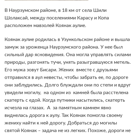
В Наурзумском районе, в 18 км от села Шили
Шолаксай, между поселениями Карасу и Копа
расположен мавзолей Коянак аулие.
Коянак аулие родилась в Узункольском районе и вышла
замуж за уроженца Наурзумского района. У нее был
сильный дар ясновидения. Она могла управлять силами
природы, разгонять тучи, унять разыгравшуюся метель.
Его мужа зовут Бисари. Жених вместе с друзьями
отправился в аул невесты, чтобы забрать ее, по дороге
они заблудились. Долго блуждали они по степи и вдруг
увидели могилу, на одном из камней была расстелена
скатерть с едой. Когда путники насытились, скатерть
исчезла на глазах. А за памятным камнем явно
виднелась дорога к аулу. Так Коянак помогла своему
жениху найти к ней дорогу. Добраться до могилы
святой Коянак – задача не из легких. Похоже, дороги не