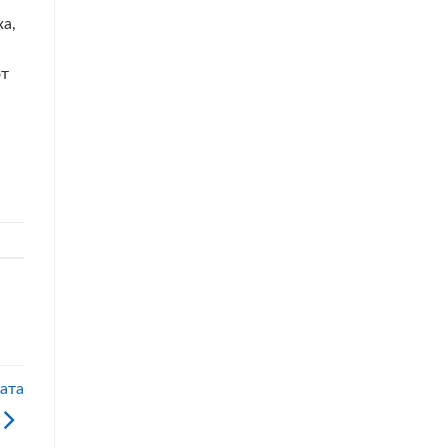
а,
от
ата