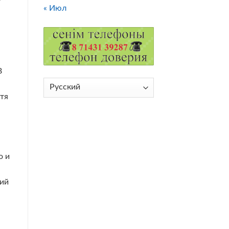
« Июл
В
Выбрать
язык
отя
о и
.
кий