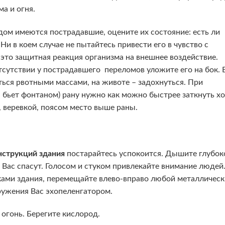
а и огня.
ядом имеются пострадавшие, оцените их состояние: есть ли
 Ни в коем случае не пытайтесь привести его в чувство с
это защитная реакция организма на внешнее воздействие.
тсутствии у пострадавшего переломов уложите его на бок. 
ься рвотными массами, на животе – задохнуться. При
, бьет фонтаном) рану нужно как можно быстрее заткнуть х
, веревкой, поясом место выше раны.
нструкций здания
постарайтесь успокоится. Дышите глубок
и Вас спасут. Голосом и стуком привлекайте внимание людей
ками здания, перемещайте влево-вправо любой металличес
аружения Вас эхопеленгатором.
 огонь. Берегите кислород.