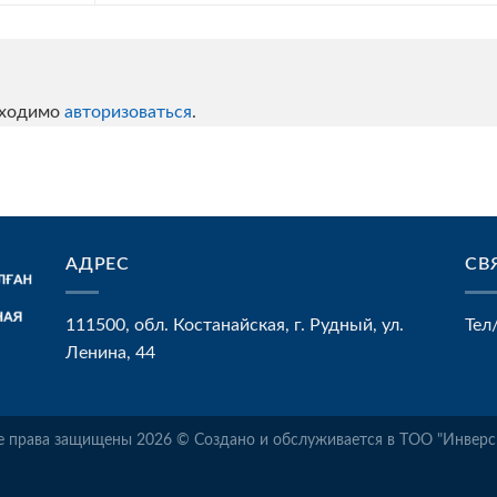
бходимо
авторизоваться
.
АДРЕС
СВ
111500, обл. Костанайская, г. Рудный, ул.
Тел
Ленина, 44
е права защищены 2026 © Создано и обслуживается в ТОО "Инверс