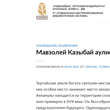
Skip
to
content
КРАЕВЕДЕНИЕ
,
ОБЪЯВЛЕНИЯ
Мавзолей Казыбай аули
ОПУБЛИКОВАНО В
08.09.2025
ОТ
CENTRAL TOWNL
Торгайская земля богата святыми места
них особое место занимает место захор
Акпанулы находится на территории сел
жил примерно в ХVII веке. Он был обра
предсказателем будущего. Одиннадцать