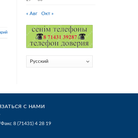
« Авг
Окт »
арий
Выбрать
язык
ЯЗАТЬСЯ С НАМИ
/Факс 8 (71431) 4 28 19