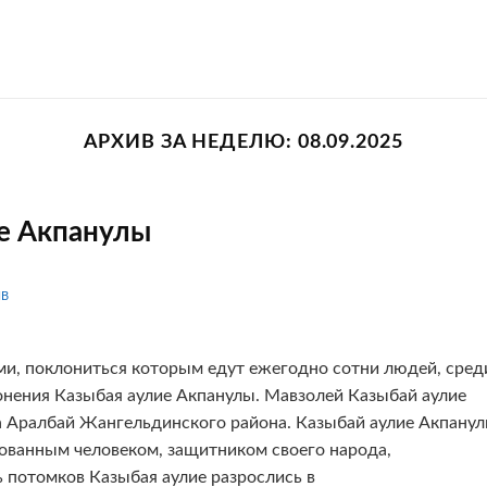
АРХИВ ЗА НЕДЕЛЮ:
08.09.2025
е Акпанулы
IB
ми, поклониться которым едут ежегодно сотни людей, сред
онения Казыбая аулие Акпанулы. Мавзолей Казыбай аулие
а Аралбай Жангельдинского района. Казыбай аулие Акпану
зованным человеком, защитником своего народа,
 потомков Казыбая аулие разрослись в