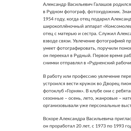
Александр Васильевич Галашов родился 
в Рудном фотограф, фотохудожник. Зна
1954 году, когда отец подарил Алексан
широкоплёночный аппарат «Комсомолец»
отец с матерью и сестра. Служил Алекс
взводе связи. Увлечение фотографией пр
умеет фотографировать, поручили помог
он переехал в Рудный. Первое время раб
снимки отправлял в «Рудненский рабочи
В работу или профессию увлечение пере
устроился вести кружок во Дворец пион
фотоклуб «Горняк». В клубе они с ребят
сезонные – осень, лето, жанровые – на
организовывали уже персональные выст
Вскоре Александра Васильевича приглас
он проработал 20 лет, с 1973 по 1993 г