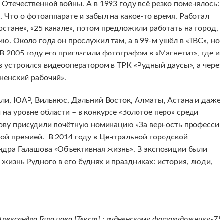
 Отечественной войны. А в 1993 году всё резко поменялось:
к. Что о фотоаппарате и забыл на какое-то время. Работал
стане», «25 канале», потом предложили работать на город,
ию. Около года он прослужил там, а в 99-м ушёл в «ТВС», но
В 2005 году его пригласили фотографом в «Магнетит», где и
в устроился видеооператором в ТРК «Рудный даусы», а чере
ненский рабочий».
или, ЮАР, Вильнюс, Дальний Восток, Алматы, Астана и даж
и на уровне области – в конкурсе «Золотое перо» среди
ву присудили почётную номинацию «За верность професси
й премией. В 2014 году в Центральной городской
ндра Галашова «Объективная жизнь». В экспозиции были
жизнь Рудного в его буднях и праздниках: история, люди,
лександра Галашова [Текст] : рудненскому фотохудожнику-75