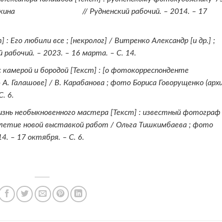
а Осокина // Рудненский рабочий. – 2014. – 17
 : Его любили все ; [некролог] / Витренко Александр [и др.] ;
рабочий. – 2023. – 16 марта. – С. 14.
с камерой и бородой [Текст] : [о фотокорреспонденте
 Галашове] / В. Карабанова ; фото Бориса Говорущенко (архи
. 6.
знь необыкновенного мастера [Текст] : известный фотограф
летие новой выставкой работ / Ольга Тишкимбаева ; фото
. – 17 октября. – С. 6.