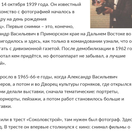
14 октября 1939 года. Он известный
комство с фотографией началось в
дру на день рождения
. Первые снимки – это, конечно,
андр Васильевич в Приморском крае на Дальнем Востоке во
игодилось и здесь, как только в командовании узнали, что 
ать с дивизионной газетой. После демобилизации в 1962 г
отал кем придётся, но фотоаппарат не забывал, а лучшие
й».
росло в 1965-66-е годы, когда Александр Васильевич
еров, а потом и во Дворец культуры горняков, где открылся
ами делали выставки, сначала тематические: портреты,
тюрморты, пейзажи, а потом работ становилось больше и
авки.
или в трест «Соколовстрой», там нужен был фотограф. Зде
од. В тресте он впервые столкнулся с кино: снимал фильмы о