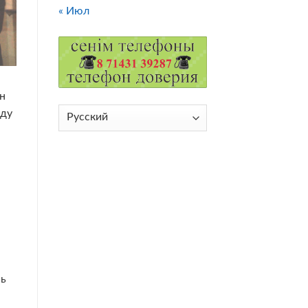
« Июл
он
Выбрать
оду
язык
сь