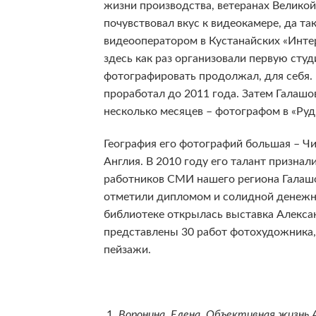
жизни производства, ветеранах Великой
почувствовал вкус к видеокамере, да та
видеооператором в Кустанайских «Интер
здесь как раз организовали первую студ
фотографировать продолжал, для себя. 
проработал до 2011 года. Затем Галашо
несколько месяцев – фотографом в «Руд
География его фотографий большая – Ч
Англия. В 2010 году его талант признал
работников СМИ нашего региона Галашо
отметили дипломом и солидной денежно
библиотеке открылась выставка Алекса
представлены 30 работ фотохудожника, 
пейзажи.
Воронина, Елена. Объективная жизнь А