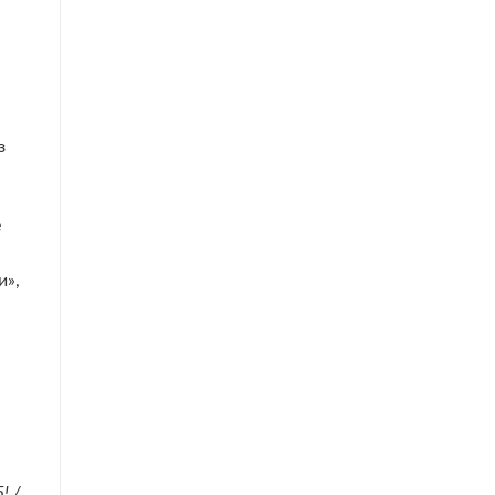
з
е
и»,
! /