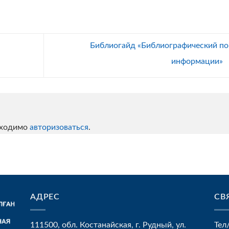
Библиогайд «Библиографический по
информации»
бходимо
авторизоваться
.
АДРЕС
СВ
111500, обл. Костанайская, г. Рудный, ул.
Тел