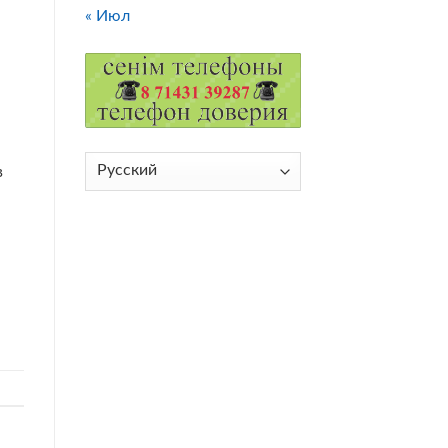
« Июл
Выбрать
в
язык