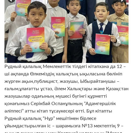
Рудный қалалық Мемлекеттік тілдегі кітапхана да 12 –
ші ақпанда Өлкеміздің халықтың ықыласына бөлініп
жүрген ақын,публицист, жазушы, Ыбырайтанушы –
ғалым,ұлағатты ұстаз, Әлем Халықтары және Қазақстан
жазушылар одағының мүшесі бүгінгі құрметті
қонағымыз Серікбай Оспанұлының “Адамгершілік
әліппесі” атты кітап тұсаукесері өтті. Бұл кітапты
Рудный қалалық “Нұр” мешітімен бірлесе
ұйымдастырылған іс – шарамызға №13 мектептің 9 –