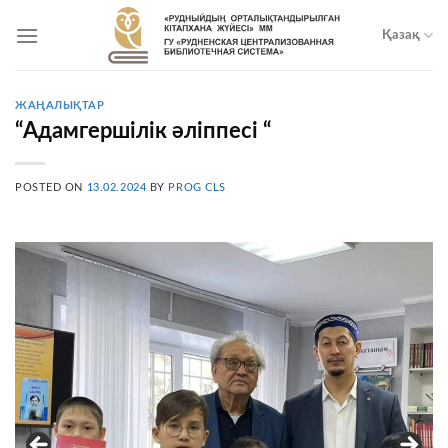
Skip
to
Қазақ
content
ЖАҢАЛЫҚТАР
“Адамгершілік әліппесі “
POSTED ON
13.02.2024
BY
PROG CLS