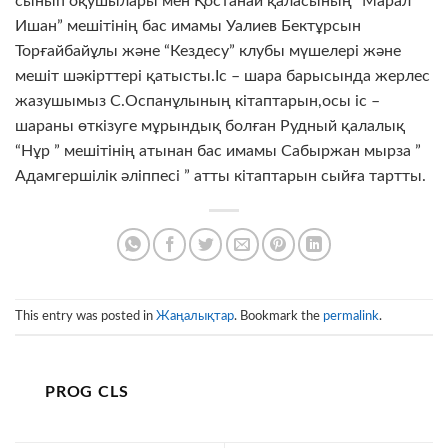
сынып оқушылары мен Қостанай қаласының “Марал
Ишан” мешітінің бас имамы Уалиев Бектұрсын
Торғайбайұлы және “Кездесу” клубы мүшелері және
мешіт шәкірттері қатысты.Іс – шара барысында жерлес
жазушымыз С.Оспанұлының кітаптарын,осы іс –
шараны өткізуге мұрындық болған Рудный қалалық
“Нұр ” мешітінің атынан бас имамы Сабыржан мырза ”
Адамгершілік әліппесі ” атты кітаптарын сыйға тартты.
This entry was posted in
Жаңалықтар
. Bookmark the
permalink
.
PROG CLS