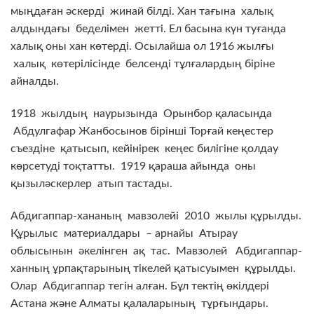
мыңдаған әскерді жинай білді. Хан тағына халық
алдындағы беделімен жетті. Ел басына күн туғанда
халық оны хан көтерді. Осылайша ол 1916 жылғы
халық көтерілісінде белсенді тұлғалардың біріне
айналды.
1918 жылдың наурызында Орынбор қаласында
Абдулгафар Жанбосынов бірінші Торғай кеңестер
съездіне қатысып, кейінірек кеңес билігіне қолдау
көрсетуді тоқтатты. 1919 қараша айында оны
қызыләскерлер атып тастады.
Абдигаппар-хананың мавзолейі 2010 жылы құрылды.
Құрылыс материалдары – арнайы Атырау
облысынын әкелінген ақ тас. Мавзолей Абдигаппар-
ханның ұрпақтарының тікелей қатысуымен құрылды.
Олар Абдигаппар тегін алған. Бұл тектің өкілдері
Астана және Алматы қалаларының тұрғындары.