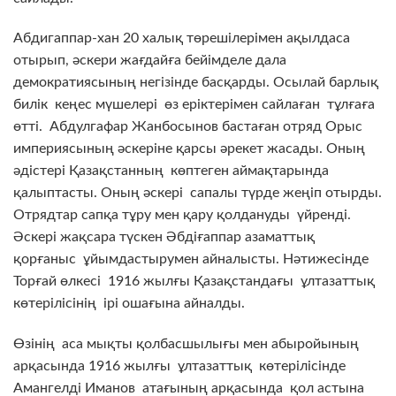
Абдигаппар-хан 20 халық төрешілерімен ақылдаса
отырып, әскери жағдайға бейімделе дала
демократиясының негізінде басқарды. Осылай барлық
билік кеңес мүшелері өз еріктерімен сайлаған тұлғаға
өтті. Абдулгафар Жанбосынов бастаған отряд Орыс
империясының әскеріне қарсы әрекет жасады. Оның
әдістері Қазақстанның көптеген аймақтарында
қалыптасты. Оның әскері сапалы түрде жеңіп отырды.
Отрядтар сапқа тұру мен қару қолдануды үйренді.
Әскері жақсара түскен Әбдіғаппар азаматтық
қорғаныс ұйымдастырумен айналысты. Нәтижесінде
Торғай өлкесі 1916 жылғы Қазақстандағы ұлтазаттық
көтерілісінің ірі ошағына айналды.
Өзінің аса мықты қолбасшылығы мен абыройының
арқасында 1916 жылғы ұлтазаттық көтерілісінде
Амангелді Иманов атағының арқасында қол астына