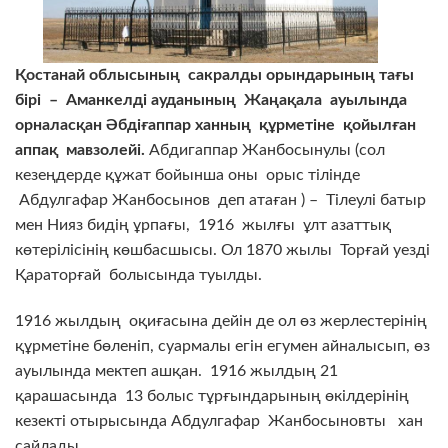
Қостанай облысының сакралды орындарының тағы
бірі
–
Аманкелді ауданының Жаңақала ауылында
орналасқан Әбдіғаппар ханның құрметіне қойылған
аппақ мавзолейі
.
Абдигаппар Жанбосынулы (сол
кезеңдерде құжат бойынша оны орыс тілінде
Абдулгафар Жанбосынов деп атаған ) – Тілеулі батыр
мен Нияз бидің ұрпағы, 1916 жылғы ұлт азаттық
көтерілісінің көшбасшысы. Ол 1870 жылы Торғай уезді
Қараторғай болысында туылды.
1916 жылдың оқиғасына дейін де ол өз жерлестерінің
құрметіне бөленіп, суармалы егін егумен айналысып, өз
ауылында мектеп ашқан. 1916 жылдың 21
қарашасында 13 болыс тұрғындарының өкілдерінің
кезекті отырысында Абдулгафар Жанбосыновты хан
сайлады.