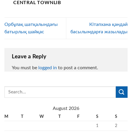
CENTRAL TOWNLIB
Орбұлақ шатқалындағы
Кітапхана қандай
батырлық шайқас
басылымдарға жазылады
Leave a Reply
You must be
logged in
to post a comment.
August 2026
M
T
W
T
F
S
S
1
2