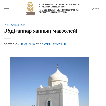
Skip
to
Қазақ
content
ЖАҢАЛЫҚТАР
Әбдіғаппар ханның мавзолейі
POSTED ON
17.07.2018
BY
CENTRAL TOWNLIB