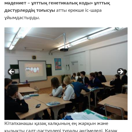
мәдениет – ұлттың генетикалық коды
»
ұлттық
дәстүрлердің тоғысуы
атты ерекше іс-шара
ұйымдастырды.
Кітапханашы қазақ халқының ең жарқын және
қызықты салт-дәстүрлері туралы әңгімеледі. Қазақ