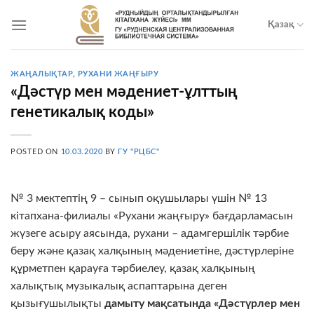
Skip
to
Қазақ
content
ЖАҢАЛЫҚТАР
,
РУХАНИ ЖАҢҒЫРУ
«Дәстүр мен мәдениет-ұлттың
генетикалық коды»
POSTED ON
10.03.2020
BY
ГУ "РЦБС"
№ 3 мектептің 9 – сынып оқушылары үшін № 13
кітапхана-филиалы «Рухани жаңғыру» бағдарламасын
жүзеге асыру аясында, рухани – адамгершілік тәрбие
беру және қазақ халқының мәдениетіне, дәстүрлеріне
құрметпен қарауға тәрбиелеу, қазақ халқының
халықтық музыкалық аспаптарына деген
қызығушылықты
дамыту мақсатында
«
Дәстүрлер мен