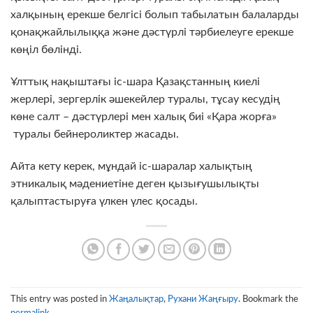
халқының ерекше белгісі болып табылатын балаларды
қонақжайлылыққа және дәстүрлі тәрбиелеуге ерекше
көңіл бөлінді.
Ұлттық нақыштағы іс-шара Қазақстанның киелі
жерлері, зергерлік әшекейлер туралы, тұсау кесудің
көне салт – дәстүрлері мен халық биі «Қара жорға»
туралы бейнероликтер жасады.
Айта кету керек, мұндай іс-шаралар халықтың
этникалық мәдениетіне деген қызығушылықты
қалыптастыруға үлкен үлес қосады.
This entry was posted in
Жаңалықтар
,
Рухани Жаңғыру
. Bookmark the