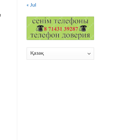
« Jul
п
Choose
a
language