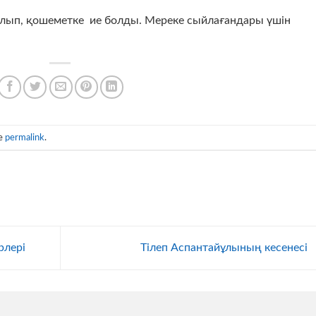
алып, қошеметке ие болды. Мереке сыйлағандары үшін
he
permalink
.
рлері
Тілеп Аспантайұлының кесенесі