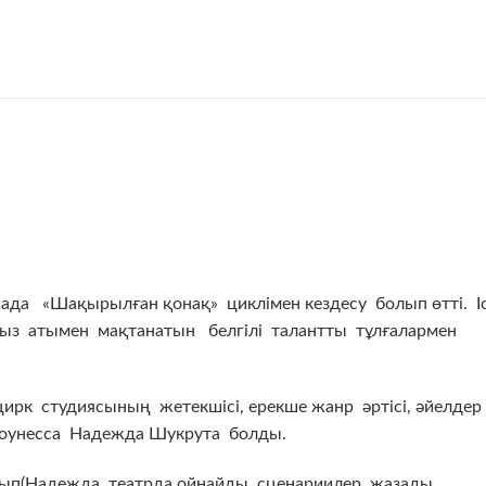
анада «Шақырылған қонақ» циклімен кездесу болып өтті. І
ыз атымен мақтанатын белгілі талантты тұлғалармен
цирк студиясының жетекшісі, ерекше жанр әртісі, әйелдер
клоунесса Надежда Шукрута болды.
рып(Надежда театрда ойнайды, сценариилер жазады,