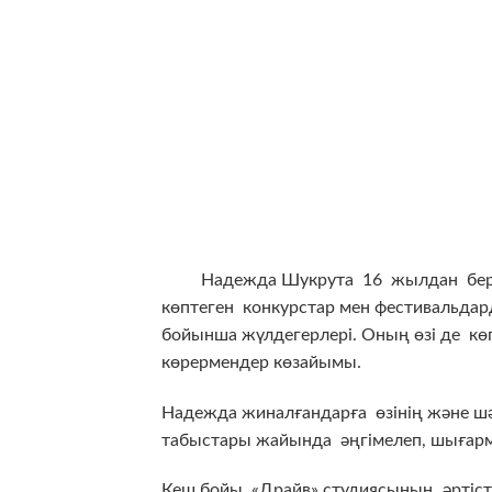
Надежда Шукрута 16 жылдан бері же
көптеген конкурстар мен фестивальда
бойынша жүлдегерлері. Оның өзі де көп
көрермендер көзайымы.
Надежда жиналғандарға өзінің және шә
табыстары жайында әңгімелеп, шығар
Кеш бойы «Драйв» студиясының әртіст