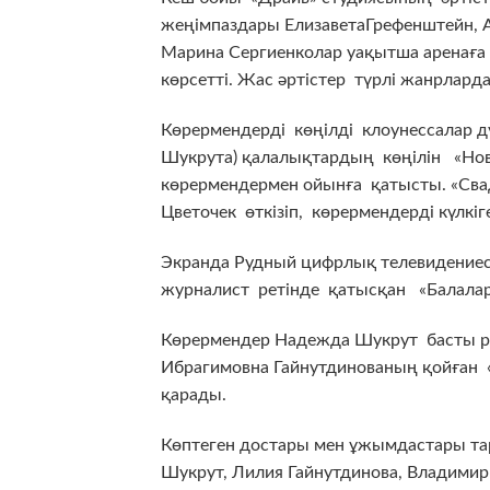
жеңімпаздары ЕлизаветаГрефенштейн, А
Марина Сергиенколар уақытша аренаға 
көрсетті. Жас әртістер түрлі жанрларда
Көрермендерді көңілді клоунессалар д
Шукрута) қалалықтардың көңілін «Нов
көрермендермен ойынға қатысты. «Сва
Цветочек өткізіп, көрермендерді күлкі
Экранда Рудный цифрлық телевидениесі
журналист ретінде қатысқан «Балаларғ
Көрермендер Надежда Шукрут басты 
Ибрагимовна Гайнутдинованың қойған 
қарады.
Көптеген достары мен ұжымдастары т
Шукрут, Лилия Гайнутдинова, Владимир