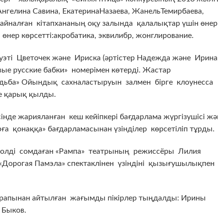
нгелина Савина, ЕкатеринаНазаева, ЖанельТемирбаева,
айналған кітапхананың оқу залында қалалықтар үшін өнер
 өнер көрсетті:акробатика, эквилибр, жонглирование.
уэті Цветочек және Ириска (әртістер Надежда және Ирина
ые русские бабки» номерімен көтерді. Жастар
дьба» Ойындық сахналастыруын залмен бірге клоунесса
ге қарық қылды.
нде жарияланған кеш кейіпкері бағдарлама жүргізушісі жә
а қонаққа» бағдарламасынан үзінділер көрсетіліп тұрды.
ролді сомдаған «Рампа» театрының режиссёры Лилия
«Дорогая Памэла» спектаклінен үзіндіні қызығушылықпен
арапынан айтылған жағымды пікірлер тыңдалды: Ирины
 Быков.