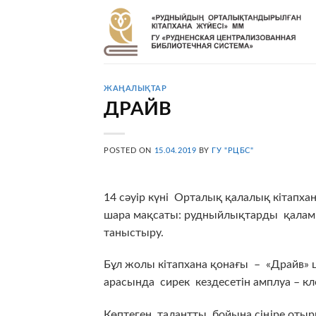
Skip
to
content
ЖАҢАЛЫҚТАР
ДРАЙВ
POSTED ON
15.04.2019
BY
ГУ "РЦБС"
14 сәуір күні Орталық қалалық кітапх
шара мақсаты: рудныйлықтарды қалам
таныстыру.
Бұл жолы кітапхана қонағы – «Драйв» 
арасында сирек кездесетін амплуа – 
Көптеген талантты бойына сіңіре оты