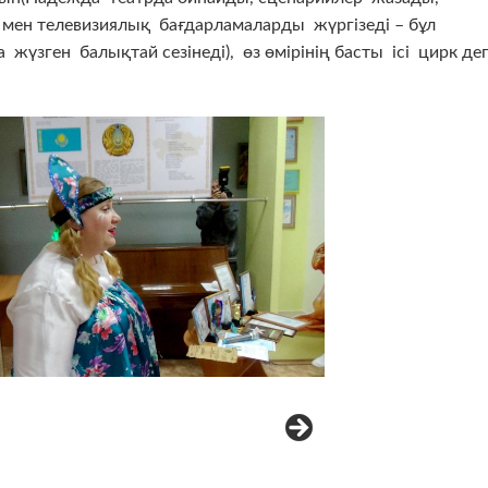
і мен телевизиялық бағдарламаларды жүргізеді – бұл
үзген балықтай сезінеді), өз өмірінің басты ісі цирк де