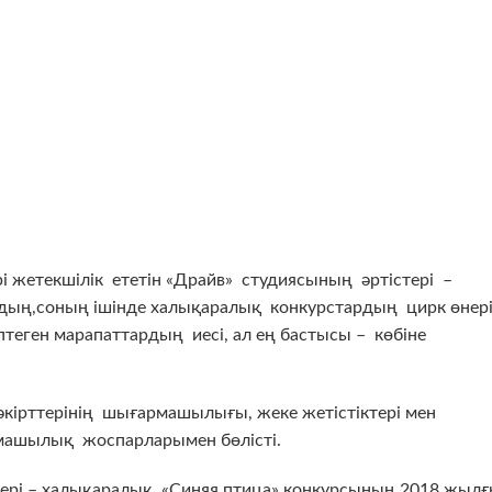
текшілік ететін «Драйв» студиясының әртістері –
рдың,соның ішінде халықаралық конкурстардың цирк өнер
теген марапаттардың иесі, ал ең бастысы – көбіне
кірттерінің шығармашылығы, жеке жетістіктері мен
машылық жоспарларымен бөлісті.
ері – халықаралық «Синяя птица» конкурсының 2018 жыл