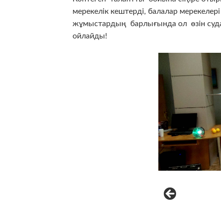
мерекелік кештерді, балалар мерекелер
жұмыстардың барлығында ол өзін суда ж
ойлайды!