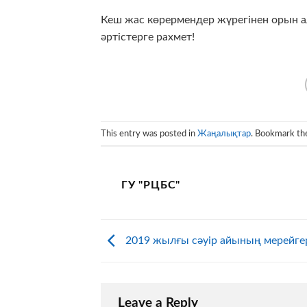
Кеш жас көрермендер жүрегінен орын 
әртістерге рахмет!
This entry was posted in
Жаңалықтар
. Bookmark t
ГУ "РЦБС"
2019 жылғы сәуір айының мерейге
Leave a Reply