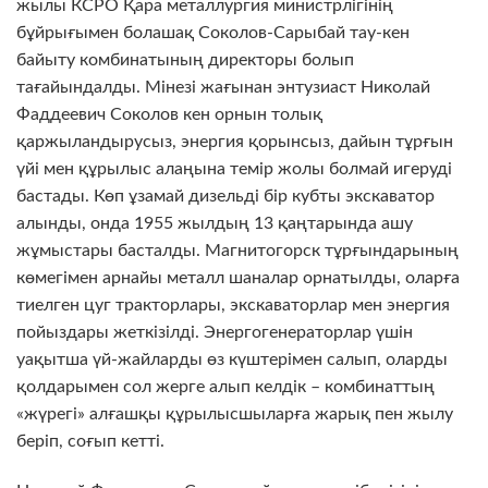
жылы КСРО Қара металлургия министрлігінің
бұйрығымен болашақ Соколов-Сарыбай тау-кен
байыту комбинатының директоры болып
тағайындалды. Мінезі жағынан энтузиаст Николай
Фаддеевич Соколов кен орнын толық
қаржыландырусыз, энергия қорынсыз, дайын тұрғын
үйі мен құрылыс алаңына темір жолы болмай игеруді
бастады. Көп ұзамай дизельді бір кубты экскаватор
алынды, онда 1955 жылдың 13 қаңтарында ашу
жұмыстары басталды.
Магнитогорск тұрғындарының
көмегімен арнайы металл шаналар орнатылды, оларға
тиелген цуг тракторлары, экскаваторлар мен энергия
пойыздары жеткізілді. Энергогенераторлар үшін
уақытша үй-жайларды өз күштерімен салып, оларды
қолдарымен сол жерге алып келдік – комбинаттың
«жүрегі» алғашқы құрылысшыларға жарық пен жылу
беріп, соғып кетті.