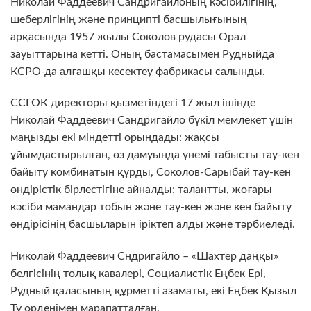
Николай Фаддеевич Сандригайлоның кәсібилігінің,
шеберлігінің және принципті басшылығының
арқасында 1957 жылы Соколов рудасы Орал
зауыттарына кетті. Оның бастамасымен Рудныйда
КСРО-да алғашқы кесектеу фабрикасы салынды.
ССГОК директоры қызметіндегі 17 жыл ішінде
Николай Фаддеевич Сандригайло бүкіл мемлекет үшін
маңызды екі міндетті орындады: жақсы
ұйымдастырылған, өз дамуында үнемі табысты тау-кен
байыту комбинатын құрды, Соколов-Сарыбай тау-кен
өндірістік бірлестігіне айналды; талантты, жоғары
кәсіби мамандар тобын және тау-кен және кен байыту
өндірісінің басшыларын іріктеп алды және тәрбиеледі.
Николай Фаддеевич Сндригайло – «Шахтер даңқы»
белгісінің толық кавалері, Социалистік Еңбек Ері,
Рудный қаласының құрметті азаматы, екі Еңбек Қызыл
Ту орденімен марапатталған.