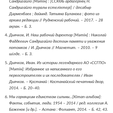
Сандригайло [
Мәтін
] : [СС
КӨБ ардагерінің
Н.
Сандригайло
туралы естеліктері
] /
Ә
лсаб
ы
р
Д
ә
рменбаев ;
дайынд
. Татьяна Буланова ; фото из
архива редакции // Рудненский рабочий. – 2017. – 28
ақпан
. – Б. 3.
Дьячков, И. Наш рабочий директор [
Мәтін
] : Николай
Фаддеевич Сандригайло достоин памяти и уважения
потомков / И. Дьячков // Магнетит. – 2010. – 9
шілде
. – Б. 3.
Дьячков, Иван. Из истории легендарного АО «ССГПО»
[
Мәтін
]: Избранное из написанного о его
первостроителях и их последователях / Иван
Дьячков. –
Қ
останай : Костанайский печатный двор,
2014. – Б. 20–40.
Мы горняцким единством сильны…[К
ітап
-альбом]:
Факты, события, люди. 1954 – 2014 / ред. коллегия А.
Баженов [и др.]. – Астана : Фолиант, 2014. – Б. 42, 43.