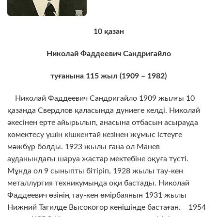
10
қазан
Николай Фаддеевич Сандригайло
туғанына
115
жыл
(1909 – 1982)
Николай Фаддеевич Сандригайло 1909 жылғы 10
қазанда Свердлов қаласында дүниеге келді. Николай
әкесінен ерте айырылып, анасына отбасын асырауда
көмектесу үшін кішкентай кезінен жұмыс істеуге
мәжбүр болды. 1923 жылы ғана ол Манев
ауданындағы шаруа жастар мектебіне оқуға түсті.
Мұнда ол 9 сыныпты бітіріп, 1928 жылы тау-кен
металлургия техникумында оқи бастады. Николай
Фаддеевич өзінің тау-кен өмірбаянын 1931 жылы
Нижний Тагилде Высокогор кенішінде бастаған. 1954