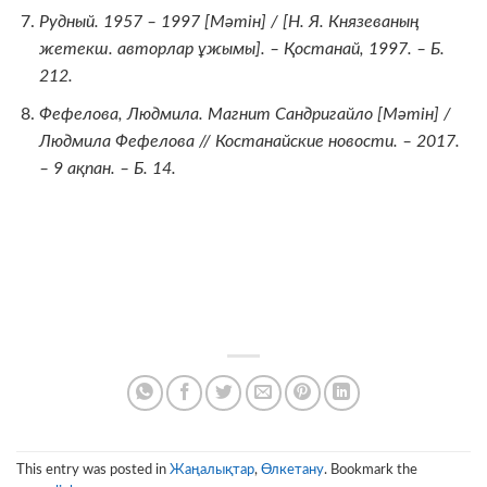
Рудный. 1957 – 1997 [
Мәтін
] / [Н. Я. Князев
аның
жетекш.
автор
лар
ұжымы
]. –
Қ
останай, 1997. –
Б
.
212.
Фефелова, Людмила. Магнит Сандригайло [
Мәтін
] /
Людмила Фефелова // Костанайские новости. – 2017.
– 9
ақпан
. –
Б
. 14.
This entry was posted in
Жаңалықтар
,
Өлкетану
. Bookmark the