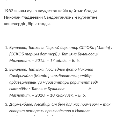
1982 жылы ауыр науқастан кейін қайтыс болды.
Николай Фаддеевич Сандригайлоның құрметіне
көшелердің бірі аталды.
Буланова, Татьяна. Первый директор ССГОКа [
Мәтін
] :
[СС
КӨБ тарихы беттері
] / Татьяна Буланова //
Магнетит. – 2015. – 17
шілде
. –
Б
. 6.
Буланова, Татьяна. Последнее фото Николая
Сандригайло [
Мәтін
]: комбинаттың кейбір
ардагерлерінің үй мұрағаттары раритеттерді
сақтайды / Татьяна Буланова //
Магнетит. – 2010. – 10
қыркүйек
. –
Б
. 6.
Дарменбаев, Алсабир. Он был для нас примером – так
говорят ветераны производства о Николае