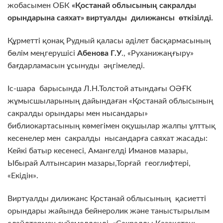
жобасымен ОБК
«Қостанай облысының сакралды
орындарына саяхат» виртуалды дилижансы өткізілді.
Құрметті қонақ Рудный қаласы әділет басқармасының
бөлім меңгерушісі
Абенова Г.У
., «Руханижаңғыру»
бағдарламасын ұсынуды әңгімеледі.
Іс-шара барысында Л.Н.Толстой атындағы ОӘҒК
жұмысшыларының дайындаған «Қостанай облысының
сакралды орындары мен нысандары»
библиокартасының көмегімен оқушылар жалпы ұлттық
кесенелер мен сакралды нысандарға саяхат жасады:
Кейкі батыр кесенесі, Амангелді Иманов мазары,
Ыбырай Алтынсарин мазары,Торғай геоглифтері,
«Екідін».
Виртуалды дилижанс Қостанай облысының қасиетті
орындары жайында бейнеролик және таныстырылым