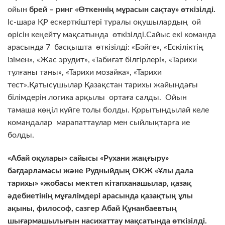
ойын
брей – ринг «Өткеннің мұрасын сақтау» өткізілді.
Іс-шара ҚР ескерткіштері туралы оқушылардың ой
өрісін кеңейту мақсатында өткізілді.Сайыс екі команда
арасында 7 басқышта өткізілді: «Бәйге», «Ескіліктің
ізімен», «Жас эрудит», «Табиғат білгірлері», «Тарихи
тұлғаны таны», «Тарихи мозайка», «Тарихи
тест».Қатысушылар Қазақстан тарихы жайындағы
білімдерін логика арқылы ортаға салды. Ойын
тамаша көңіл күйге толы болды. Қорытындылай келе
командалар марапаттаулар мен сыйлықтарға ие
болды.
«Абай оқулары» сайысы «Рухани жаңғыру»
бағдарламасы және Рудныйдың ОКЖ «Ұлы дала
тарихы» «жобасы мектеп кітапханашылар, қазақ
әдебиетінің мұғалімдері арасында қазақтың ұлы
ақыны, философ, сазгер Абай Құнанбаевтың
шығармашылығын насихаттау мақсатында өткізілді.