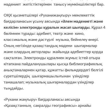
мәдениет жетістіктерімен танысу мүмкіншіліктері бар.
ОҚК қызметшілері «Руханижаңғыру» мемлекеттік
бағдарламасын ұсыну аясында
«Әлем мәдениеті және
келісім» электронды құралын жасап шығарды.
Құрал 4
бөлімнен тұрады: әдебиет, театр және кино,
классикалық және дәстүрлі музыка, бейнелеу өнері.
Оның негізінде қазақстандық мәдени шығармалар
және олардың авторлары жайында әдебиеттер қорда
сақталған. Электронды құралмен жұмыс істей отыра
кітапхана пайдаланушылары қысқа библиографиялық
анықтамалармен қатар, құжатты фильмдердегі белгілі
суретшілердің шығармашылығынан үзінділер
тамашалап; музыкалық шығармалардан үзінділер
тыңдайды.
«Рухани жаңғыру» бағдарламасы аясында
«Қазақстанның сакралды географиясы» арнайы