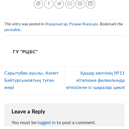
This entry was posted in
Жаңалықтар
,
Рухани Жаңғыру
. Bookmark the
permalink
.
ГУ "РЦБС"
Сарытубек ауылы, Ахмет
Қашар кентінің №11
Байтурсыновтың туған
кітапхана филиалында
жері
өткізілген іс-шаралар циклі
Leave a Reply
You must be
logged in
to post a comment.