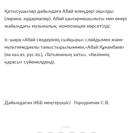
Қатысушылар дайындаға Абай өлеңдері оқылды
(лирика, аудармалар), Абай шығармашылығы мен өнері
жайындағы музыкалық композиция көрсетілді.
Іс-шара «Абай сөздерінің сыйқыры» слайдымен және
мультимедиялы таныстырылыммен,«Абай Құнанбаев»
(на каз.яз, рус.яз.), «Татьянаның хаты», «Көзімнің
қарасы» сүйемелденді.
Дайындаған ӘББ меңгерушісі Городничая С.В.