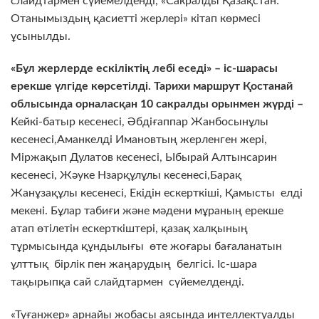
слайдтармен сүйемелденді, «Сакралды Қазақстан:
Отанымыздың қасиетті жерлері» кітап көрмесі
ұсынылды.
«Бұл жерлерде ескіліктің лебі еседі» – іс-шарасы
ерекше үлгіде көрсетілді. Тарихи маршрут Қостанай
облысында орналасқан 10 сакралды орынмен жүрді –
Кейкі-батыр кесенесі, Әбдіғаппар Жанбосынұлы
кесенесі,Аманкелді Имановтың жерленген жері,
Міржақып Дулатов кесенесі, Ыбырай Алтынсарин
кесенесі, Жәуке Нзарқұлұлы кесенесі,Барақ
Жанұзақұлы кесенесі, Екідін ескерткіші, Қамысты елді
мекені. Бұлар табиғи және мәдени мұраның ерекше
атап өтілетін ескерткіштері, қазақ халқының
тұрмысында құндылығы өте жоғары бағаланатын
ұлттық бірлік пен жаңарудың белгісі. Іс-шара
тақырыпқа сай слайдтармен сүйемелденді.
«Туғанжер» арнайы жобасы аясында интеллектуалды