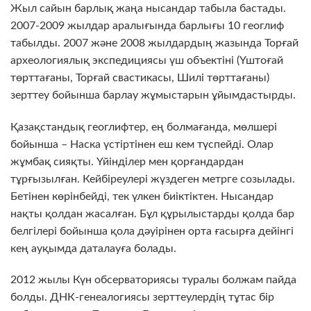
Жыл сайын барлық жаңа нысандар табыла бастады.
2007-2009 жылдар аралығында барлығы 10 геоглиф
табылды. 2007 және 2008 жылдардың жазында Торғай
археологиялық экспедициясы үш объектіні (Үштоғай
төрттағаны, Торғай свастикасы, Шилі төрттағаны)
зерттеу бойынша барлау жұмыстарын ұйымдастырды.
Қазақстандық геоглифтер, ең болмағанда, мөлшері
бойынша – Наска үстіртінен еш кем түспейді. Олар
жұмбақ сияқты. Үйінділер мен қорғандардан
тұрғызылған. Кейбіреулері жүздеген метрге созылады.
Бетінен көрінбейді, тек үлкен биіктіктен. Нысандар
нақты қолдан жасалған. Бұл құрылыстарды қолда бар
белгілері бойынша қола дәуірінен орта ғасырға дейінгі
кең ауқымда даталауға болады.
2012 жылы Күн обсерваториясы туралы болжам пайда
болды. ДНК-генеалогиясы зерттеулердің тұтас бір