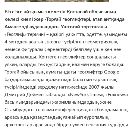
Біз сізге айтқымыз келетін Қостанай облысының
келесі киелі жері-Торғай геоглифтері, атап айтқанда
Амангелді ауданындағы Үштоғай төрттағаны.
«Геоглиф» термині – қазіргі уақытта, әдетте, ұзындығы
4 метрден асатын, жерге түсірілген геометриялық
немесе фигуралық өрнектерді белгілеу үшін кеңінен
қолданылады. Көптеген геоглифтер соншалықты
үлкен, оларды тек құстардың көзімен көруге болады.
Торғай ойысының аумағындағы геоглифтер Google
бағдарламасында қолжетімді болатын ғарыштық
түсірілімдерді зерделеу нәтижесінде 2007 жылы
Дмитрий Деймен табылды. «NewYorkTimes», «Foxnews»
басылымдарындағы жарияланымдардың және
Стамбулдағы ғылыми конференциядағы баяндаманың
арқасында қазақстандық ғажайып еуропалық
археологтар арасында бірден үлкен сенсация тудырды.