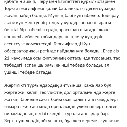
қабатын ашып, Перу мен Египеттегі құрылыстармен
Торғай геоглифтері қалай байланысты деген сұраққа
жауап пайда болды. Мұның бәрі күнтізбелер. Тоқырау
және күн мен түннің теңелу күндері аспан шырағы
белгілі бір төбешіктердің арасынан шығады және
көшпелі ақбөкен табындарының келу күндерін
есептеуге көмектеседі. Геоглифтерді Күн
обсерваториясы ретінде пайдалануға болады. Егер сіз
21 маусымда осы фигураның ортасында тұрсаңыз, тас
төбедегі аспан шырағы екінші төбеде болады, ал
үшінші төбеде батады.
Жергілікті тұрғындардың айтуынша, қажылар бұл
жерге жиі келіп, геоглифтің дәл орталығында жерге
жатып, бірнеше сағат бойы осы қалыпта өткізеді. Бұл
ғимарат жер астында орналасқан үлкен инверттелген
пирамиданың негізі екендігі туралы аңыздар бар.
Зерттеушілердің айтуынша, бұл жер керемет күшке ие.