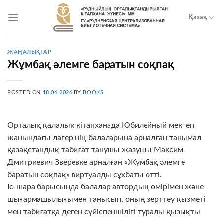
Skip
to
Қазақ
content
ЖАҢАЛЫҚТАР
Жұмбақ әлемге баратын соқпақ
POSTED ON
18.06.2026
BY
BOOKS
Орталық қалалық кітапханада Юбилейный мектеп
жанындағы лагерінің балаларына арналған танымал
қазақстандық табиғат танушы жазушы Максим
Дмитриевич Зверевке арналған «Жұмбақ әлемге
баратын соқпақ» виртуалды сұхбаты өтті.
Іс-шара барысында балалар автордың өмірімен және
шығармашылығымен танысып, оның зерттеу қызметі
мен табиғатқа деген сүйіспеншілігі туралы қызықты