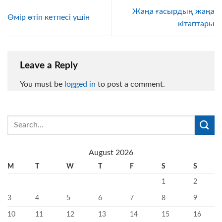
Жаңа ғасырдың жаңа
Өмір өтіп кетпесі үшін
кітаптары
Leave a Reply
You must be
logged in
to post a comment.
August 2026
M
T
W
T
F
S
S
1
2
3
4
5
6
7
8
9
10
11
12
13
14
15
16