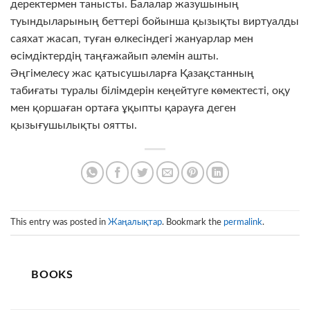
деректермен танысты. Балалар жазушының
туындыларының беттері бойынша қызықты виртуалды
саяхат жасап, туған өлкесіндегі жануарлар мен
өсімдіктердің таңғажайып әлемін ашты.
Әңгімелесу жас қатысушыларға Қазақстанның
табиғаты туралы білімдерін кеңейтуге көмектесті, оқу
мен қоршаған ортаға ұқыпты қарауға деген
қызығушылықты оятты.
This entry was posted in
Жаңалықтар
. Bookmark the
permalink
.
BOOKS