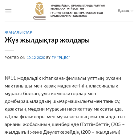
Skip
to
Қазақ
content
ЖАҢАЛЫҚТАР
Жүз жылдықтар жолдары
POSTED ON
10.12.2020
BY
ГУ "РЦБС"
№11 модельдік кітапхана-филиалы ұлттың рухани
мақтанышы мен қазақ мәдениетінің классикалық
мұрасы болған, ұлы композиторлар мен
домбырашылардың шығармашылығымен танысу,
қазақтың мәдени мұрасын насихаттау мақсатында,
«Дала фольклоры мен музыкасының мыңжылдығы»
арнайы жобасының шеңберінде (Тәттімбеттің (205 –
жылдығы) және Дәулеткерейдің (200 – жылдығы)