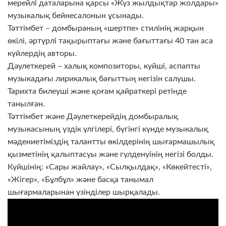
мерейлі даталарына қарсы «Жүз жылдықтар жолдары»
музыкалық бейнесалонын ұсынады.
Тәттімбет – домбыраның «шертпе» стилінің жарқын
өкілі, әртүрлі тақырыптағы және бағыттағы 40 тан аса
күйлердің авторы.
Дәулеткерей – халық композиторы, күйші, аспапты
музыкадағы лирикалық бағыттың негізін салушы.
Тарихта билеуші және қоғам қайраткері ретінде
танылған.
Тәттімбет және Дәулеткерейдің домбыралық
музыкасының үздік үлгілері, бүгінгі күнде музыкалық
мәдениетіміздің талантты өкілдерінің шығармашылық
қызметінің қалыптасуы және гүлденуінің негізі болды.
Күйшінің: «Сары жайлау», «Сылқылдақ», «Көкейтесті»,
«Жігер», «Бұлбұл» және басқа танымал
шығармаларынан үзінділер шырқалады.