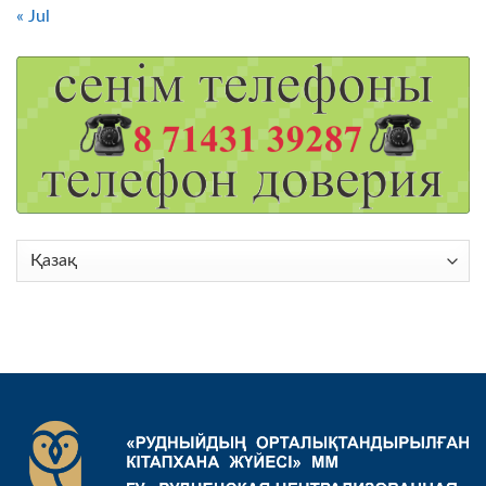
« Jul
Choose
a
language