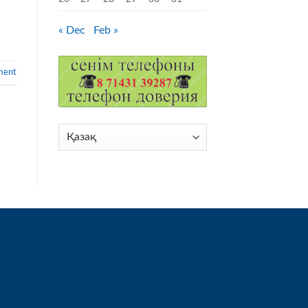
« Dec
Feb »
ment
Choose
a
language