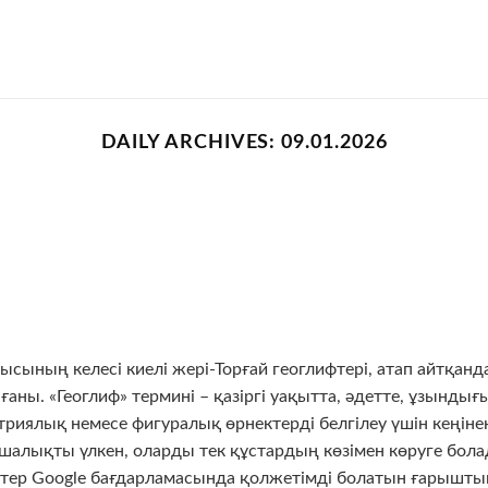
DAILY ARCHIVES:
09.01.2026
лысының келесі киелі жері-Торғай геоглифтері, атап айтқанд
ны. «Геоглиф» термині – қазіргі уақытта, әдетте, ұзындығ
етриялық немесе фигуралық өрнектерді белгілеу үшін кеңіне
шалықты үлкен, оларды тек құстардың көзімен көруге бола
тер Google бағдарламасында қолжетімді болатын ғарышты