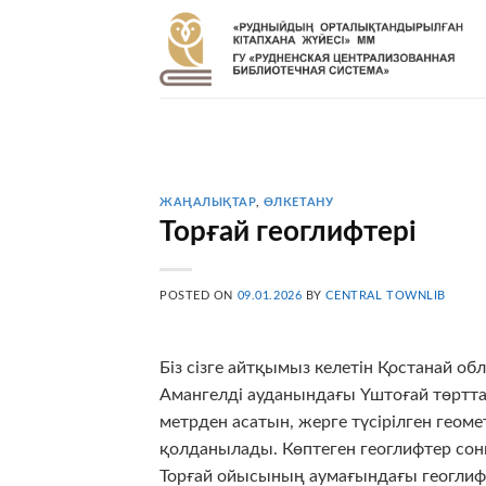
Skip
to
content
ЖАҢАЛЫҚТАР
,
ӨЛКЕТАНУ
Торғай геоглифтері
POSTED ON
09.01.2026
BY
CENTRAL TOWNLIB
Біз сізге айтқымыз келетін Қостанай об
Амангелді ауданындағы Үштоғай төрттаға
метрден асатын, жерге түсірілген геом
қолданылады. Көптеген геоглифтер сон
Торғай ойысының аумағындағы геоглиф