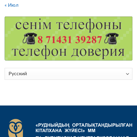
« Июл
Выбрать
язык