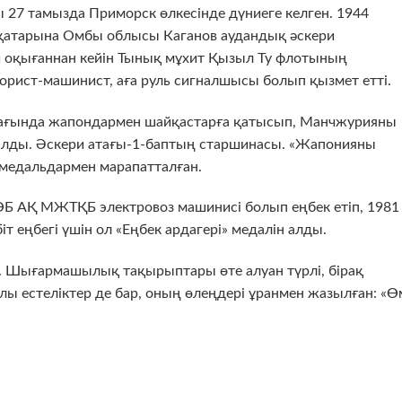
27 тамызда Приморск өлкесінде дүниеге келген. 1944
атарына Омбы облысы Каганов аудандық әскери
оқығаннан кейін Тынық мұхит Қызыл Ту флотының
рист-машинист, аға руль сигналшысы болып қызмет етті.
мағында жапондармен шайқастарға қатысып, Манчжурияны
ы алды. Әскери атағы-1-баптың старшинасы. «Жапонияны
 медальдармен марапатталған.
ӨБ АҚ МЖТҚБ электровоз машинисі болып еңбек етіп, 1981
 еңбегі үшін ол «Еңбек ардагері» медалін алды.
 Шығармашылық тақырыптары өте алуан түрлі, бірақ
ы естеліктер де бар, оның өлеңдері ұранмен жазылған: «Ө