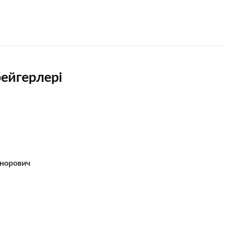
ейгерлері
норович