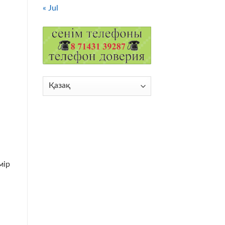
« Jul
Choose
a
language
мір