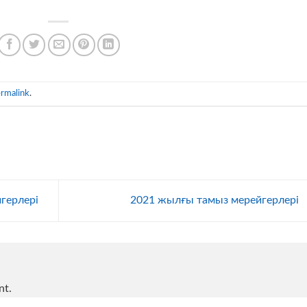
rmalink
.
герлері
2021 жылғы тамыз мерейгерлері
nt.