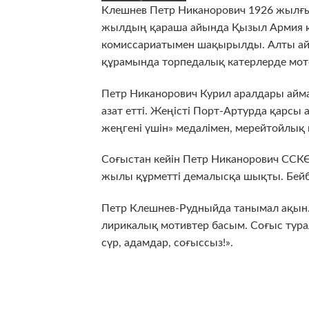
Клешнев Петр Никанорович 1926 жылғы 
жылдың қараша айында Қызыл Армия қ
комиссариатымен шақырылды. Алты ай 
құрамында торпедалық катерлерде мото
Петр Никанорович Курил аралдары ай
азат етті. Жеңісті Порт-Артурда қарс
жеңгені үшін» медалімен, мерейтойлық
Соғыстан кейін Петр Никанорович ССК
жылы құрметті демалысқа шықты. Бейбіт
Петр Клешнев-Рудныйда танымал ақын.
лирикалық мотивтер басым. Соғыс турал
сүр, адамдар, соғыссыз!».