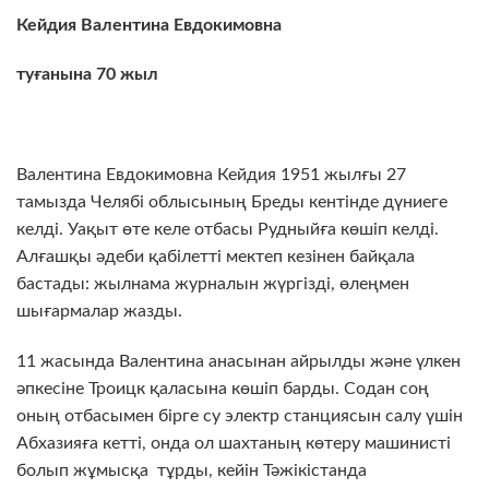
Кейдия Валентина Евдокимовна
туғанына
70
жыл
Валентина Евдокимовна Кейдия 1951 жылғы 27
тамызда Челябі облысының Бреды кентінде дүниеге
келді. Уақыт өте келе отбасы Рудныйға көшіп келді.
Алғашқы әдеби қабілетті мектеп кезінен байқала
бастады: жылнама журналын жүргізді, өлеңмен
шығармалар жазды.
11 жасында Валентина анасынан айрылды және үлкен
әпкесіне Троицк қаласына көшіп барды. Содан соң
оның отбасымен бірге су электр станциясын салу үшін
Абхазияға кетті, онда ол шахтаның көтеру машинисті
болып жұмысқа тұрды, кейін Тәжікістанда