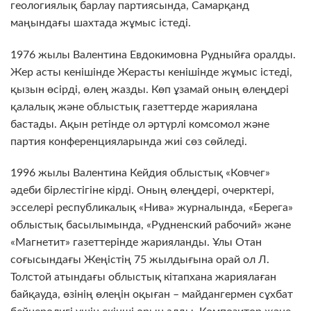
геологиялық барлау партиясында, Самарқанд
маңындағы шахтада жұмыс істеді.
1976 жылы Валентина Евдокимовна Рудныйға оралды.
Жер асты кенішінде Жерасты кенішінде жұмыс істеді,
қызын өсірді, өлең жазды. Көп ұзамай оның өлеңдері
қалалық және облыстық газеттерде жариялана
бастады. Ақын ретінде ол әртүрлі комсомол және
партия конференцияларында жиі сөз сөйледі.
1996 жылы Валентина Кейдия облыстық «Ковчег»
әдеби бірлестігіне кірді. Оның өлеңдері, очерктері,
эсселері республикалық «Нива» журналында, «Берега»
облыстық басылымында, «Рудненский рабочий» және
«Магнетит» газеттерінде жарияланды. Ұлы Отан
соғысындағы Жеңістің 75 жылдығына орай ол Л.
Толстой атындағы облыстық кітапхана жариялаған
байқауда, өзінің өлеңін оқыған – майдангермен сұхбат