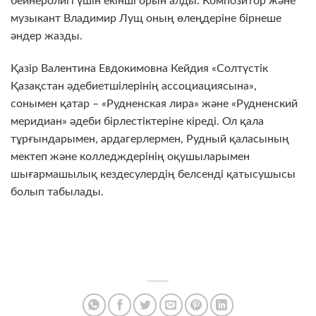
бейнеролигі үшін екінші орын алды. Композитор және
музыкант Владимир Лущ оның өлеңдеріне бірнеше
әндер жазды.
Қазір Валентина Евдокимовна Кейдия «Солтүстік
Қазақстан әдебиетшілерінің ассоциациясына»,
сонымен қатар – «Рудненская лира» және «Рудненский
меридиан» әдеби бірлестіктеріне кіреді. Ол қала
тұрғындарымен, ардагерлермен, Рудный қаласының
мектеп және колледждерінің оқушыларымен
шығармашылық кездесулердің белсенді қатысушысы
болып табылады.