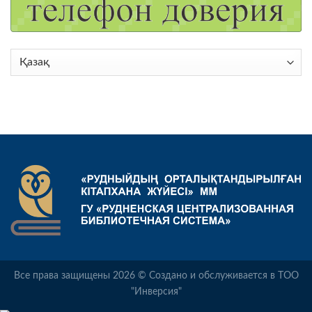
Choose
a
language
Все права защищены 2026 © Создано и обслуживается в ТОО
"Инверсия"