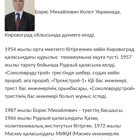
Борис Михайлович Колот Украинада,
Кировоград облысында дүниеге келді.
1954 жылы орта мектепті бітіргеннен кейін Кировоград
қаласындағы құрылыс техникумына оқуға түсті. 1957
жылы тарату бойынша Рудный қаласына келді,
«Соколоврудстрой» трестінде шебер, содан кейін
прораб, аға прораб, «Промстрой-1» ҚБ бас инженері,
трест бас инженерінің орынбасары, «Соколоврудстрой»
трестінің бас инженері болып жұмыс істеді.
1987 жылы Борис Михайлович – трестің басшысы.
1966 жылы Рудный қаласындағы Қазақ
политехникалық институтын бітірген. 1972 жылы
Мәскеу қаласындағы МИҚИ (Мәскеу инженерлік