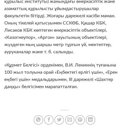
құрылыс институты) жанындағы өнеркәсіптік және
азаматтық құрылысты ұйымдастырушылар
факультетін бітірді. Жоғары дәрежелі кәсіби маман.
Оның тікелей қатысуымен ССКӨБ, Қашар КБК,
Лисаков КБК көптеген өнеркәсіптік объектілері,
«Казогнеупор», «Аргон» зауытының объектілері,
жүздеген мың шаршы метр тұрғын үй, мектептер,
ауруханалар және т. б. салынды.
«Құрмет Белгісі» орденімен, В.И. Лениннің туғанына
100 жыл толуына орай «Еңбектегі ерлігі үшін», «Ерен
еңбегі үшін» медальдарымен, III дәрежелі «Шахтер
даңқы» белгісімен марапатталған.