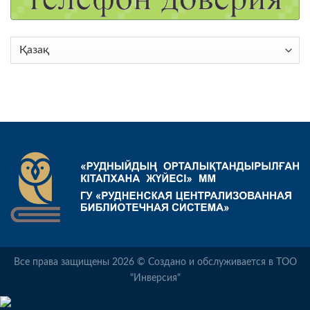
Choose
a
language
Все права защищены 2026 © Создано и обслуживается в ТОО
"Инверсия"