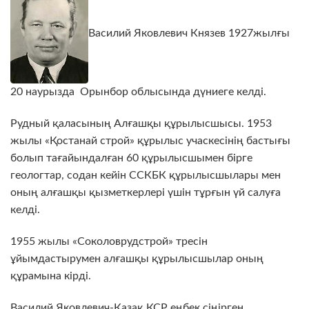
Василий Яковлевич Князев 1927жылғы
20 наурызда Орынбор облысында дүниеге келді.
Рудный қаласының Алғашқы құрылысшысы. 1953
жылы «Қостанай строй» құрылыс учаскесінің бастығы
болып тағайындалған 60 құрылысшымен бірге
геологтар, содан кейін ССКБК құрылысшылары мен
оның алғашқы қызметкерлері үшін тұрғын үй салуға
келді.
1955 жылы «Соколоврудстрой» тресін
ұйымдастырумен алғашқы құрылысшылар оның
құрамына кірді.
Василий Яковлевич-Қазақ КСР еңбек сіңірген