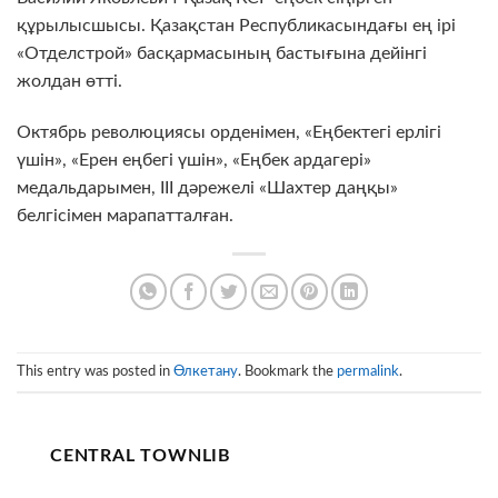
құрылысшысы. Қазақстан Республикасындағы ең ірі
«Отделстрой» басқармасының бастығына дейінгі
жолдан өтті.
Октябрь революциясы орденімен, «Еңбектегі ерлігі
үшін», «Ерен еңбегі үшін», «Еңбек ардагері»
медальдарымен, III дәрежелі «Шахтер даңқы»
белгісімен марапатталған.
This entry was posted in
Өлкетану
. Bookmark the
permalink
.
CENTRAL TOWNLIB