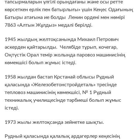
тапсырмаларын үлгілі орындағаны және осы ретте
көрсеткен ерлік пен батырлығы» үшін Кеңес Одағының
Батыры атағына ие болды Ленин ордені мен нөмiрi
7863 «Алтын Жұлдыз» медалі берілді.
1945 жылдың желтоқсанында Михаил Петрович
әскерден қайтарылды. Челябіде тұрып, кочегар,
Оңтүстік Орал темір жолында паровоз машинисінің
көмекшісі болып жұмыс істеді.
1958 жылдан бастап Қостанай облысы Рудный
қаласында «Железобетонстройдеталь» тресінде
тепловоз машинисінің көмекшісі, № 1 Рудный
техникалық училищесінде тәрбиеші болып жұмыс
істеді.
1973 жылы желтоқсанда зейнетке шықты.
Рудный қаласында қалалық ардагерлер кеңесінің