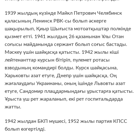
1939 жылдың күзінде Майкл Петрович Челябинск
қаласының Ленинск РВК-сы болып әскерге
шақырылып, Қиыр Шығыста мотоатқыштар полкінде
қызмет етті. 1941 жылдың 26 қазанынан Ұлы Отан
соғысы майданында сержант болып соғыс бастады.
Мәскеу үшін шайқасқа қатысты. 1942 жылы кіші
лейтенанттар курсын бітіріп, пулемет ротасы
взводының командирі болды. Курск шайқасына,
Харьковты азат етуге, Днепр үшін шайқасқа, Оң
жағалаудағы Украинаны, оның ішінде Львовты азат
етуге, Сандомир плацдармындағы ұрыстарға қатысты.
Ұрыста үш рет жараланып, екі рет госпитальдарда
жатты.
1942 жылдан БКП мүшесі, 1952 жылы партия КПСС
болып өзгертілді.