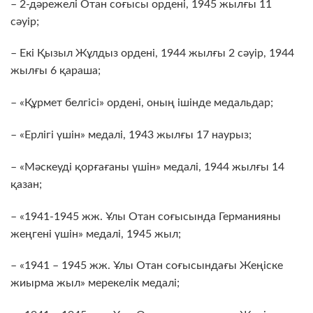
– 2-дәрежелі Отан соғысы ордені, 1945 жылғы 11
сәуір;
– Екі Қызыл Жұлдыз ордені, 1944 жылғы 2 сәуір, 1944
жылғы 6 қараша;
– «Құрмет белгісі» ордені, оның ішінде медальдар;
– «Ерлігі үшін» медалі, 1943 жылғы 17 наурыз;
– «Мәскеуді қорғағаны үшін» медалі, 1944 жылғы 14
қазан;
– «1941-1945 жж. Ұлы Отан соғысында Германияны
жеңгені үшін» медалі, 1945 жыл;
– «1941 – 1945 жж. Ұлы Отан соғысындағы Жеңіске
жиырма жыл» мерекелік медалі;