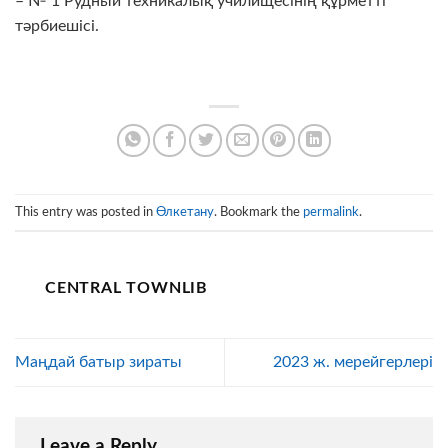
– № 1 Рудный техникалық училищесінің құрметті
тәрбиешісі.
This entry was posted in
Өлкетану
. Bookmark the
permalink
.
CENTRAL TOWNLIB
Маңдай батыр зираты
2023 ж. мерейгерлері
Leave a Reply