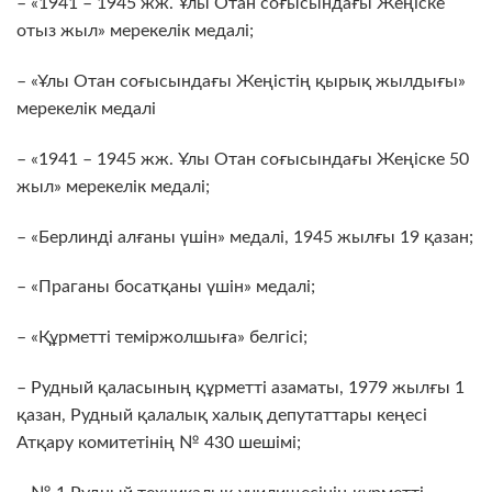
– «1941 – 1945 жж. Ұлы Отан соғысындағы Жеңіске
отыз жыл» мерекелік медалі;
– «Ұлы Отан соғысындағы Жеңістің қырық жылдығы»
мерекелік медалі
– «1941 – 1945 жж. Ұлы Отан соғысындағы Жеңіске 50
жыл» мерекелік медалі;
– «Берлинді алғаны үшін» медалі, 1945 жылғы 19 қазан;
– «Праганы босатқаны үшін» медалі;
– «Құрметті теміржолшыға» белгісі;
– Рудный қаласының құрметті азаматы, 1979 жылғы 1
қазан, Рудный қалалық халық депутаттары кеңесі
Атқару комитетінің № 430 шешімі;