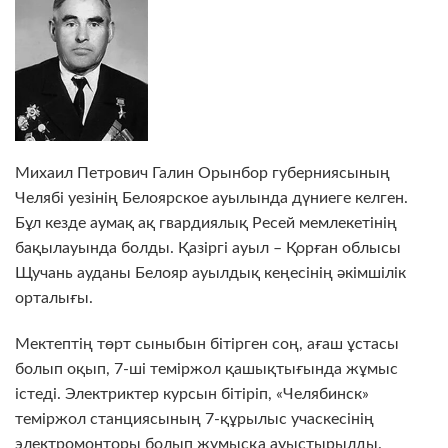
Михаил Петрович Галин Орынбор губерниясының
Челябі уезінің Белоярское ауылында дүниеге келген.
Бұл кезде аумақ ақ гвардиялық Ресей мемлекетінің
бақылауында болды. Қазіргі ауыл – Қорған облысы
Щучань ауданы Белояр ауылдық кеңесінің әкімшілік
орталығы.
Мектептің төрт сыныбын бітірген соң, ағаш ұстасы
болып оқып, 7-ші теміржол қашықтығында жұмыс
істеді. Электриктер курсын бітіріп, «Челябинск»
теміржол станциясының 7-құрылыс учаскесінің
электромонторы болып жұмысқа ауыстырылды.