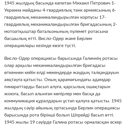
1945 жылдың басында капитан Михаил Петрович 1-
Украина майданы 4-гвардиялық танк армиясының 6-
гвардиялық механикаландырылған корпусы 17-
гвардиялық механикаландырылған бригадасының 2-
мотоатқыштар батальонының пулемет ротасына
басшылық етті. Висло-Одер және Берлин
операциялары кезінде көзге түсті.
Висло-Одер операциясы барысында Галиннің ротасы
олар арқылы механикаландырылған бригадасы
өткеннен кейін елді мекендерде жаудың талқандауын
аяқтауға қатысты. Оның қарамағындағы адамдар
ғимараттарды басып алуға, қарсылық ошақтарын
жоюға, басып алынған көпірлер мен басқа да
коммуникация құралдарын ұстап қалуға қатысты. 1945
жылдың сәуір айының ортасында Берлин операциясы
барысында рота бірінші болып Шпрейді басып өтті.
1945 жылы 19 сәуірде Галина ротасы орналасқан әскер