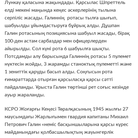
Лункау қаласына жақындады. Қарсылас Шпреттель
елді мекені маңында кеңес әскерлерінің тылына
серпіліс жасады. Галиннің ротасы тылға шығып,
шабуылды ұйымдастыруға бұйрық алды. Дұшпан
Галин ротасының позициясына шабуыл жасады, бірақ
100-ден астам сарбаздар мен офицерлерден
айырылды. Сол күні рота 6 шабуылға шықты.
Потсдамды алу барысында Галиннің ротасы 5 пулемет
нүктесін жойды, 3 жарамды станоктық пулеметті және
1 зениттік қаруды басып алды. Соңғысын рота
ғимараттарда отырған қарсыласқа қарсы сәтті
пайдаланды. Ұрыста Галин төртінші рет соғыс кезінде
ауыр жараланды.
КСРО Жоғарғы Кеңесі Төралқасының 1945 жылғы 27
маусымдағы Жарлығымен гвардия капитаны Михаил
Петрович Галин «неміс басқыншыларына қарсы күрес
майданындағы қолбасшылықтың жауынгерлік