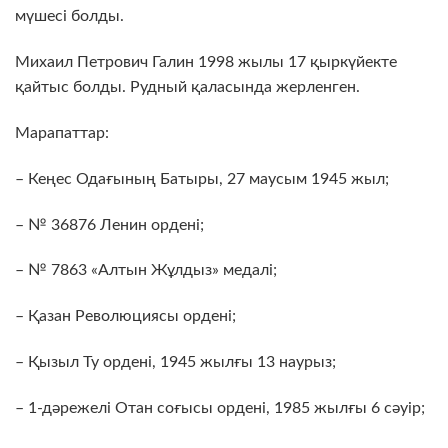
мүшесі болды.
Михаил Петрович Галин 1998 жылы 17 қыркүйекте
қайтыс болды. Рудный қаласында жерленген.
Марапаттар:
– Кеңес Одағының Батыры, 27 маусым 1945 жыл;
– № 36876 Ленин ордені;
– № 7863 «Алтын Жұлдыз» медалі;
– Қазан Революциясы ордені;
– Қызыл Ту ордені, 1945 жылғы 13 наурыз;
– 1-дәрежелі Отан соғысы ордені, 1985 жылғы 6 сәуір;