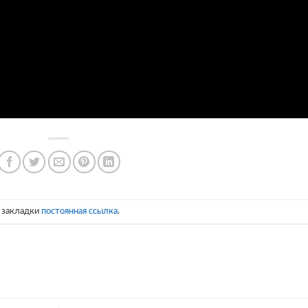
в закладки
постоянная ссылка
.