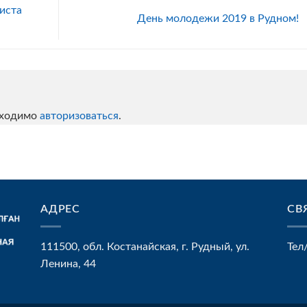
иста
День молодежи 2019 в Рудном!
бходимо
авторизоваться
.
АДРЕС
СВ
111500, обл. Костанайская, г. Рудный, ул.
Тел
Ленина, 44