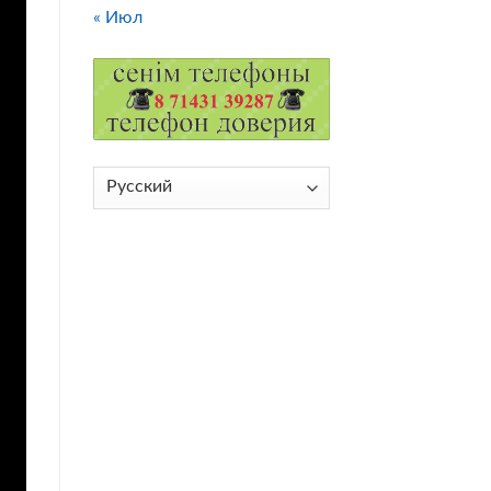
« Июл
Выбрать
язык