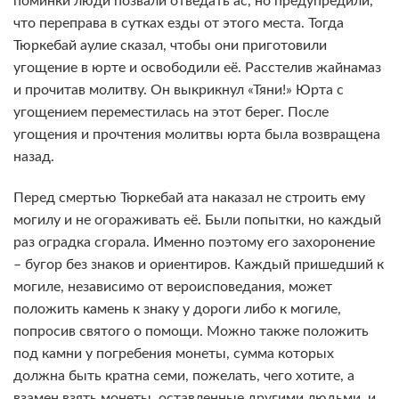
поминки люди позвали отведать ас, но предупредили,
что переправа в сутках езды от этого места. Тогда
Тюркебай аулие сказал, чтобы они приготовили
угощение в юрте и освободили её. Расстелив жайнамаз
и прочитав молитву. Он выкрикнул «Тяни!» Юрта с
угощением переместилась на этот берег. После
угощения и прочтения молитвы юрта была возвращена
назад.
Перед смертью Тюркебай ата наказал не строить ему
могилу и не огораживать её. Были попытки, но каждый
раз оградка сгорала. Именно поэтому его захоронение
– бугор без знаков и ориентиров. Каждый пришедший к
могиле, независимо от вероисповедания, может
положить камень к знаку у дороги либо к могиле,
попросив святого о помощи. Можно также положить
под камни у погребения монеты, сумма которых
должна быть кратна семи, пожелать, чего хотите, а
взамен взять монеты, оставленные другими людьми, и