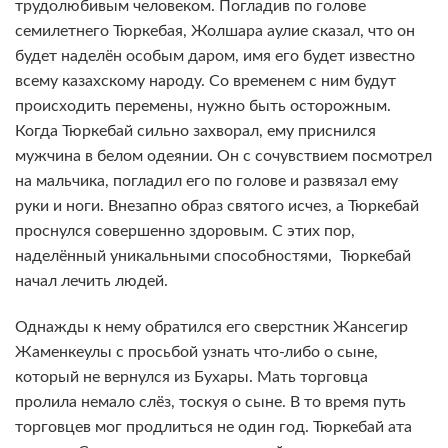
трудолюбивым человеком. Погладив по голове
семилетнего Тюркебая, Жолшара аулие сказал, что он
будет наделён особым даром, имя его будет известно
всему казахскому народу. Со временем с ним будут
происходить перемены, нужно быть осторожным.
Когда Тюркебай сильно захворал, ему приснился
мужчина в белом одеянии. Он с сочувствием посмотрел
на мальчика, погладил его по голове и развязал ему
руки и ноги. Внезапно образ святого исчез, а Тюркебай
проснулся совершенно здоровым. С этих пор,
наделённый уникальными способностями, Тюркебай
начал лечить людей.
Однажды к нему обратился его сверстник Жансегир
Жаменкеулы с просьбой узнать что-либо о сыне,
который не вернулся из Бухары. Мать торговца
пролила немало слёз, тоскуя о сыне. В то время путь
торговцев мог продлиться не один год. Тюркебай ата