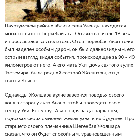
Наурзумском районе вблизи села Уленды находится
могила святого Тюркебай ата. Он жил в начале 19 века
и прославился как целитель
.
Отец Тюркебая Акан тоже
был наделён особым даром, он был дальновидным, его
острый взгляд видел события, происходящие за 30 – 40
километров от него. А его мать Уки, дочь святого аулие
Тастемира, была родной сестрой Жолшары, отца
святой Коянак.
Однажды Жолшара аулие завернул поводья своего
коня в сторону аула Акана, чтобы проведать свою
сестру Уки. Её супруг Акан, сидя за дастарханом,
подозвал своих сыновей, желая узнать их будущее. Про
старшего своего племянника Шегенбая Жолшара
сказал, что он будет спокойным, уравновешенным,