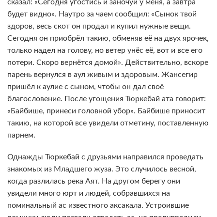
сказал: «Сегодня угостись и заночуй у меня, а завтра
будет видно». Наутро за чаем сообщил: «Сынок твой
здоров, весь скот он продал и купил нужные вещи.
Сегодня он приобрёл такию, обменяв её на двух ярочек,
только надел на голову, но ветер унёс её, вот и все его
потери. Скоро вернётся домой». Действительно, вскоре
парень вернулся в аул живым и здоровым. Жансегир
пришёл к аулие с сыном, чтобы он дал своё
благословение. После угощения Тюркебай ата говорит:
«Байбише, принеси головной убор». Байбише приносит
такию, на которой все увидели отметину, поставленную
парнем.
Однажды Тюркебай с друзьями направился проведать
знакомых из Младшего жуза. Это случилось весной,
когда разлилась река Аят. На другом берегу они
увидели много юрт и людей, собравшихся на
поминальный ас известного аксакала. Устроившие