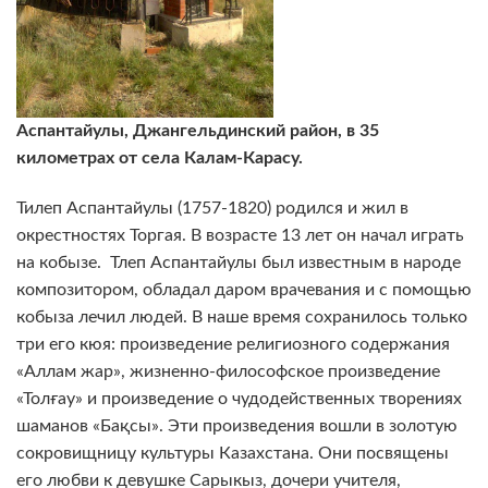
Аспантайулы, Джангельдинский район, в 35
километрах от села Калам-Карасу.
Тилеп Аспантайулы (1757-1820) родился и жил в
окрестностях Торгая. В возрасте 13 лет он начал играть
на кобызе. Тлеп Аспантайулы был известным в народе
композитором, обладал даром врачевания и с помощью
кобыза лечил людей. В наше время сохранилось только
три его кюя: произведение религиозного содержания
«Аллам жар», жизненно-философское произведение
«Толғау» и произведение о чудодейственных творениях
шаманов «Бақсы». Эти произведения вошли в золотую
сокровищницу культуры Казахстана. Они посвящены
его любви к девушке Сарыкыз, дочери учителя,