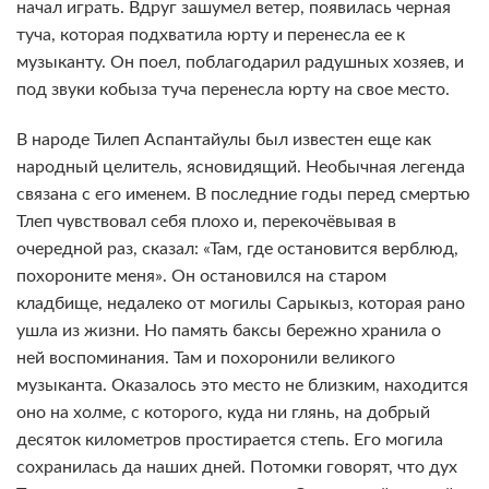
начал играть. Вдруг зашумел ветер, появилась черная
туча, которая подхватила юрту и перенесла ее к
музыканту. Он поел, поблагодарил радушных хозяев, и
под звуки кобыза туча перенесла юрту на свое место.
В народе Тилеп Аспантайулы был известен еще как
народный целитель, ясновидящий. Необычная легенда
связана с его именем. В последние годы перед смертью
Тлеп чувствовал себя плохо и, перекочёвывая в
очередной раз, сказал: «Там, где остановится верблюд,
похороните меня». Он остановился на старом
кладбище, недалеко от могилы Сарыкыз, которая рано
ушла из жизни. Но память баксы бережно хранила о
ней воспоминания. Там и похоронили великого
музыканта. Оказалось это место не близким, находится
оно на холме, с которого, куда ни глянь, на добрый
десяток километров простирается степь. Его могила
сохранилась да наших дней. Потомки говорят, что дух