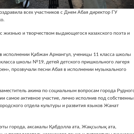
оздравила всех участников с Днем Абая директор ГУ
о.
с жизнью и творчеством выдающегося казахского поэта и
в исполнении Қабжан Армангүл, ученицы 11 класса школы
 класса школы №19, детей детского пришкольного лагеря
н», прозвучали песни Абая в исполнении музыкального
заместитель акима по социальным вопросам города Рудног
ии самое активное участие, лично исполнив под собственны
ородского отдела культуры и развития языков Жанат
эты города, аксакалы Қабдолла ата, Жақсылық ата,