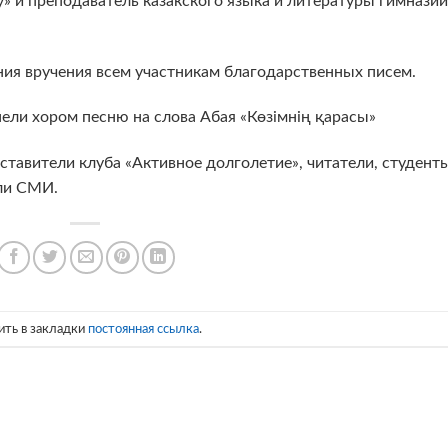
» и преподаватель казакского языка и литературы гимназии
ния вручения всем участникам благодарственных писем.
пели хором песню на слова Абая «Көзімнің қарасы»
ставители клуба «Активное долголетие», читатели, студент
ли СМИ.
ить в закладки
постоянная ссылка
.