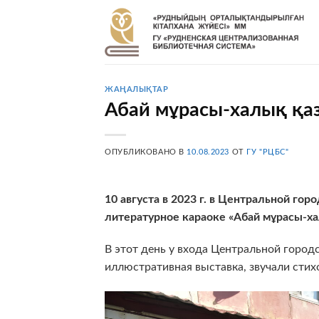
Skip
to
content
ЖАҢАЛЫҚТАР
Абай мұрасы-халық қа
ОПУБЛИКОВАНО В
10.08.2023
ОТ
ГУ "РЦБС"
10 августа в 2023 г. в Центральной го
литературное караоке «Абай мұрасы-х
В этот день у входа Центральной горо
иллюстративная выставка, звучали стих