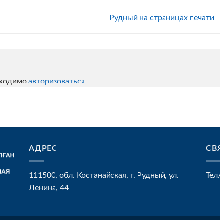
Рудный на страницах печати
бходимо
авторизоваться
.
АДРЕС
СВ
111500, обл. Костанайская, г. Рудный, ул.
Тел
Ленина, 44