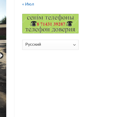
« Июл
Выбрать
язык