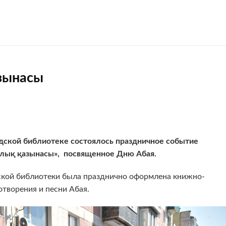
зынасы
родской библиотеке состоялось праздничное событие
алық қазынасы», посвященное Дню Абая.
дской библиотеки была празднично оформлена книжно-
отворения и песни Абая.