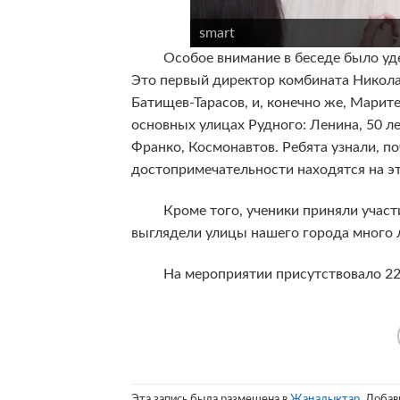
smart
Особое внимание в беседе было удел
Это первый директор комбината Никола
Батищев-Тарасов, и, конечно же, Марит
основных улицах Рудного: Ленина, 50 л
Франко, Космонавтов. Ребята узнали, поч
достопримечательности находятся на эт
Кроме того, ученики приняли участие 
выглядели улицы нашего города много л
На мероприятии присутствовало 22 
Эта запись была размещена в
Жаңалықтар
. Добав