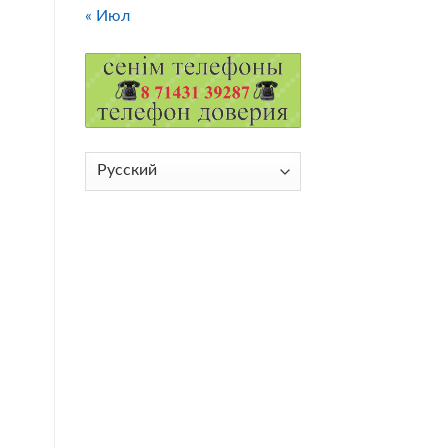
« Июл
Выбрать
язык