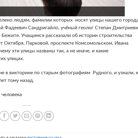
ено людям, фамилии которых носят улицы нашего города
й Фадеевич Сандригайло, учёный геолог Степан Дмитриев
е Бежите. Учащимся рассказали об истории строительства
ет Октября, Парковой, проспекте Комсомольском, Ивана
ему эти улицы названы так, а не иначе, и какие
их улицах.
в викторине по старым фотографиям Рудного, и узнали, 
ет тому назад.
человека
ить в закладки
постоянная ссылка
.